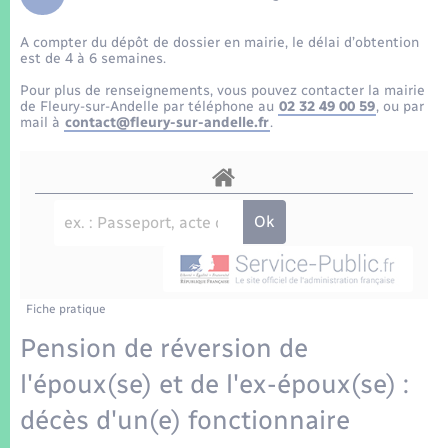
Enfants – Jeunes
Tourisme
Travaux - Autorisation d’occupation de l’espace
public
A compter du dépôt de dossier en mairie, le délai d’obtention
Transports scolaires
Mariage – PACS
Compétences
Etat-civil - Papiers - Citoyenneté
est de 4 à 6 semaines.
Pour plus de renseignements, vous pouvez contacter la mairie
Parrainage civil
Plan interactif
de Fleury-sur-Andelle par téléphone au
02 32 49 00 59
, ou par
Logement - Urbanisme
mail à
contact@fleury-sur-andelle.fr
.
Recensement
Présentation de la commune
Loisirs
Patrimoine – Histoire
Nouvel habitant
Publications
Numérique
Fiche pratique
La Communauté de communes
Organisation d’événement
Pension de réversion de
l'époux(se) et de l'ex-époux(se) :
Sécurité - Prévention
décès d'un(e) fonctionnaire