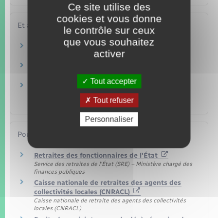
Ce site utilise des
cookies et vous donne
Et aussi
le contrôle sur ceux
que vous souhaitez
Pension de réversion
activer
Famille – Scolarité
Retraite d'un agent public
Travail – Formation
Tout accepter
Retraite pour invalidité dans la fonction
publique
Tout refuser
Social – Santé
Personnaliser
Pour en savoir plus
Retraites des fonctionnaires de l'État
Service des retraites de l'État (SRE) – Ministère chargé des
finances publiques
Caisse nationale de retraites des agents des
collectivités locales (CNRACL)
Caisse nationale de retraite des agents des collectivités
locales (CNRACL)