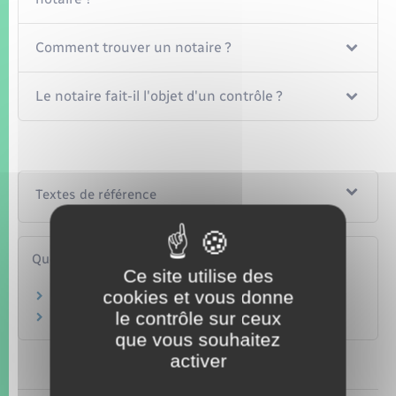
Comment trouver un notaire ?
Le notaire fait-il l'objet d'un contrôle ?
Textes de référence
Questions ? Réponses !
Ce site utilise des
cookies et vous donne
Frais de notaire : de quoi s'agit-il ?
le contrôle sur ceux
Comment régler un litige avec un notaire ?
que vous souhaitez
activer