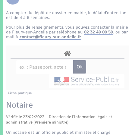
Enfants – Jeunes
Tourisme
Travaux - Autorisation d’occupation de l’espace
public
A compter du dépôt de dossier en mairie, le délai d’obtention
Transports scolaires
Mariage – PACS
Compétences
Etat-civil - Papiers - Citoyenneté
est de 4 à 6 semaines.
Pour plus de renseignements, vous pouvez contacter la mairie
Parrainage civil
Plan interactif
de Fleury-sur-Andelle par téléphone au
02 32 49 00 59
, ou par
Logement - Urbanisme
mail à
contact@fleury-sur-andelle.fr
.
Recensement
Présentation de la commune
Loisirs
Patrimoine – Histoire
Nouvel habitant
Publications
Numérique
Fiche pratique
La Communauté de communes
Organisation d’événement
Notaire
Vérifié le 23/02/2023 – Direction de l'information légale et
Sécurité - Prévention
administrative (Première ministre)
Un notaire est un officier public et ministériel chargé