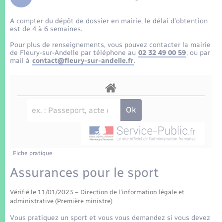
Enfants – Jeunes
Tourisme
Travaux - Autorisation d’occupation de l’espace
public
A compter du dépôt de dossier en mairie, le délai d’obtention
Transports scolaires
Mariage – PACS
Compétences
Etat-civil - Papiers - Citoyenneté
est de 4 à 6 semaines.
Pour plus de renseignements, vous pouvez contacter la mairie
Parrainage civil
Plan interactif
de Fleury-sur-Andelle par téléphone au
02 32 49 00 59
, ou par
Logement - Urbanisme
mail à
contact@fleury-sur-andelle.fr
.
Recensement
Présentation de la commune
Loisirs
Patrimoine – Histoire
Nouvel habitant
Publications
Numérique
Fiche pratique
La Communauté de communes
Organisation d’événement
Assurances pour le sport
Vérifié le 11/01/2023 – Direction de l'information légale et
Sécurité - Prévention
administrative (Première ministre)
Vous pratiquez un sport et vous vous demandez si vous devez