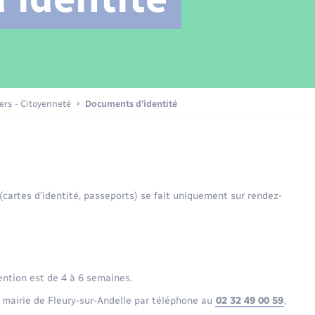
Transports scolaires
Mariage – PACS
Compétences
Etat-civil - Papiers -
Citoyenneté
Patrimoine – Histoire
iers - Citoyenneté
Documents d’identité
Nouvel habitant
Sécurité - Prévention
 (cartes d’identité, passeports) se fait uniquement sur rendez-
Voirie et espace public
ention est de 4 à 6 semaines.
 mairie de Fleury-sur-Andelle par téléphone au
02 32 49 00 59
,