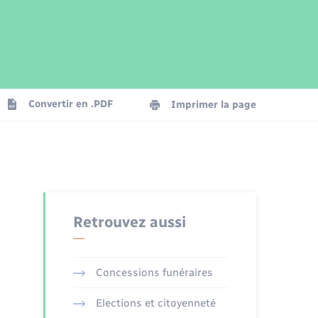
Parrainage civil
Plan interactif
Logement - Urbanisme
Publications
Convertir en .PDF
Imprimer la page
Numérique
Seniors
Retrouvez aussi
Concessions funéraires
Elections et citoyenneté