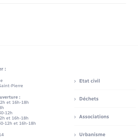
r :
ue
Etat civil
aint-Pierre
uverture :
Déchets
12h et 16h-18h
8h
30-12h
Associations
12h et 16h-18h
30-12h et 16h-18h
Urbanisme
14