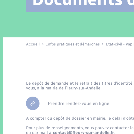
Location de 2 roues
Arrêtés municipaux
Etat civil
Conseil municipal
Petite enfance
Tourisme
Travaux - Autorisation d’occupation
Enfants – Jeunes
de l’espace public
Recensement
Présentation de la commune
Accueil
Infos pratiques et démarches
Etat-civil - Pap
Loisirs
La Communauté de communes
Organisation d’événement
Le dépôt de demande et le retrait des titres d’identité
vous, à la mairie de Fleury-sur-Andelle.
Transports
Prendre rendez-vous en ligne
A compter du dépôt de dossier en mairie, le délai d’obt
Pour plus de renseignements, vous pouvez contacter la
ou par mail à
contact@fleury-sur-andelle.fr
.