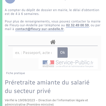
Enfants – Jeunes
Tourisme
Travaux - Autorisation d’occupation de l’espace
public
A compter du dépôt de dossier en mairie, le délai d’obtention
Transports scolaires
Mariage – PACS
Compétences
Etat-civil - Papiers - Citoyenneté
est de 4 à 6 semaines.
Pour plus de renseignements, vous pouvez contacter la mairie
Parrainage civil
Plan interactif
de Fleury-sur-Andelle par téléphone au
02 32 49 00 59
, ou par
Logement - Urbanisme
mail à
contact@fleury-sur-andelle.fr
.
Recensement
Présentation de la commune
Loisirs
Patrimoine – Histoire
Nouvel habitant
Publications
Numérique
Fiche pratique
La Communauté de communes
Organisation d’événement
Préretraite amiante du salarié
du secteur privé
Sécurité - Prévention
Vérifié le 19/09/2023 – Direction de l'information légale et
administrative (Première ministre)