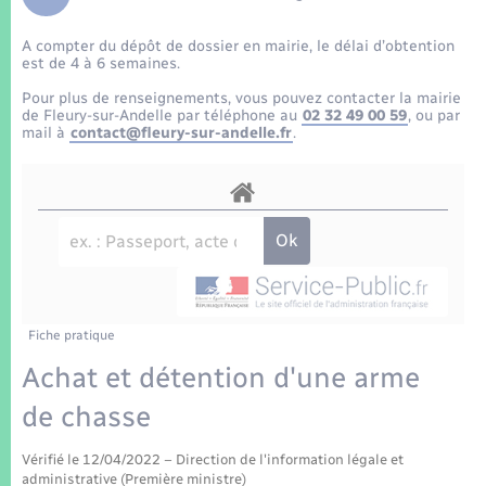
Enfants – Jeunes
Tourisme
Travaux - Autorisation d’occupation de l’espace
public
A compter du dépôt de dossier en mairie, le délai d’obtention
Transports scolaires
Mariage – PACS
Compétences
Etat-civil - Papiers - Citoyenneté
est de 4 à 6 semaines.
Pour plus de renseignements, vous pouvez contacter la mairie
Parrainage civil
Plan interactif
de Fleury-sur-Andelle par téléphone au
02 32 49 00 59
, ou par
Logement - Urbanisme
mail à
contact@fleury-sur-andelle.fr
.
Recensement
Présentation de la commune
Loisirs
Patrimoine – Histoire
Nouvel habitant
Publications
Numérique
Fiche pratique
La Communauté de communes
Organisation d’événement
Achat et détention d'une arme
de chasse
Sécurité - Prévention
Vérifié le 12/04/2022 – Direction de l'information légale et
administrative (Première ministre)