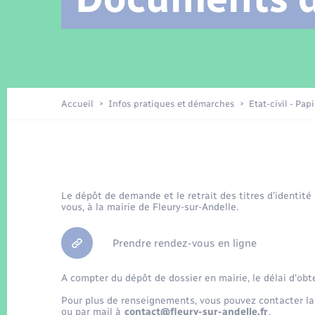
Location de 2 roues
Arrêtés municipaux
Etat civil
Conseil municipal
Petite enfance
Tourisme
Travaux - Autorisation d’occupation
Enfants – Jeunes
de l’espace public
Recensement
Présentation de la commune
Accueil
Infos pratiques et démarches
Etat-civil - Pap
Loisirs
La Communauté de communes
Organisation d’événement
Le dépôt de demande et le retrait des titres d’identité
vous, à la mairie de Fleury-sur-Andelle.
Transports
Prendre rendez-vous en ligne
A compter du dépôt de dossier en mairie, le délai d’obt
Pour plus de renseignements, vous pouvez contacter la
ou par mail à
contact@fleury-sur-andelle.fr
.