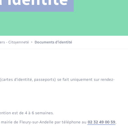
Transports scolaires
Mariage – PACS
Compétences
Etat-civil - Papiers -
Citoyenneté
Patrimoine – Histoire
iers - Citoyenneté
Documents d’identité
Nouvel habitant
Sécurité - Prévention
 (cartes d’identité, passeports) se fait uniquement sur rendez-
Voirie et espace public
ention est de 4 à 6 semaines.
 mairie de Fleury-sur-Andelle par téléphone au
02 32 49 00 59
,