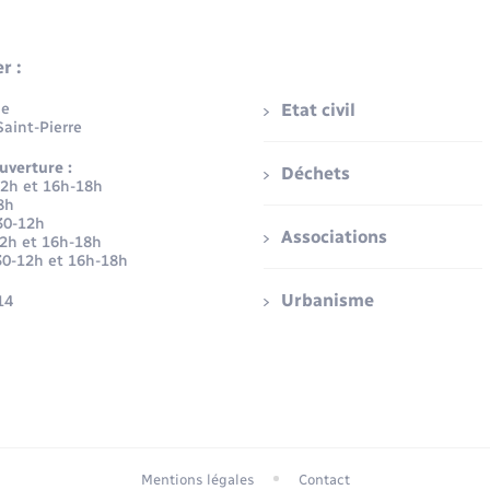
r :
ue
Etat civil
aint-Pierre
uverture :
Déchets
12h et 16h-18h
8h
30-12h
Associations
12h et 16h-18h
30-12h et 16h-18h
Urbanisme
14
Mentions légales
Contact