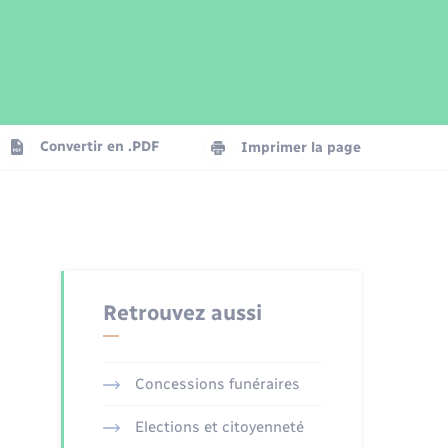
Parrainage civil
Plan interactif
Logement - Urbanisme
Publications
Convertir en .PDF
Imprimer la page
Numérique
Seniors
Retrouvez aussi
Concessions funéraires
Elections et citoyenneté