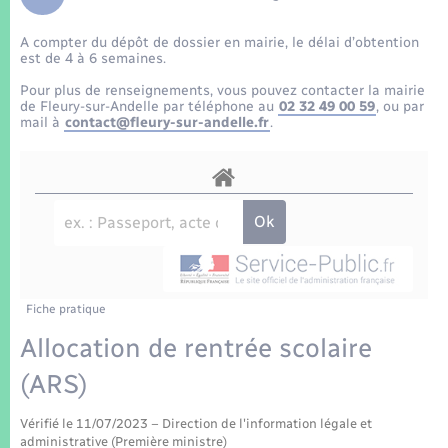
Enfants – Jeunes
Tourisme
Travaux - Autorisation d’occupation de l’espace
public
A compter du dépôt de dossier en mairie, le délai d’obtention
Transports scolaires
Mariage – PACS
Compétences
Etat-civil - Papiers - Citoyenneté
est de 4 à 6 semaines.
Pour plus de renseignements, vous pouvez contacter la mairie
Parrainage civil
Plan interactif
de Fleury-sur-Andelle par téléphone au
02 32 49 00 59
, ou par
Logement - Urbanisme
mail à
contact@fleury-sur-andelle.fr
.
Recensement
Présentation de la commune
Loisirs
Patrimoine – Histoire
Nouvel habitant
Publications
Numérique
Fiche pratique
La Communauté de communes
Organisation d’événement
Allocation de rentrée scolaire
(ARS)
Sécurité - Prévention
Vérifié le 11/07/2023 – Direction de l'information légale et
administrative (Première ministre)