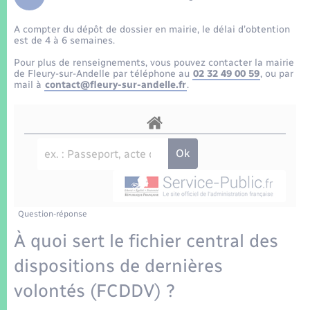
Enfants – Jeunes
Tourisme
Travaux - Autorisation d’occupation de l’espace
public
A compter du dépôt de dossier en mairie, le délai d’obtention
Transports scolaires
Mariage – PACS
Compétences
Etat-civil - Papiers - Citoyenneté
est de 4 à 6 semaines.
Pour plus de renseignements, vous pouvez contacter la mairie
Parrainage civil
Plan interactif
de Fleury-sur-Andelle par téléphone au
02 32 49 00 59
, ou par
Logement - Urbanisme
mail à
contact@fleury-sur-andelle.fr
.
Recensement
Présentation de la commune
Loisirs
Patrimoine – Histoire
Nouvel habitant
Publications
Numérique
Question-réponse
La Communauté de communes
Organisation d’événement
À quoi sert le fichier central des
dispositions de dernières
Sécurité - Prévention
volontés (FCDDV) ?