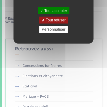
Tout accepter
©
Direction de l’information légale et administrative
Tout refuser
comarquage developpé par
baseo.io
Personnaliser
Retrouvez aussi
Concessions funéraires
Elections et citoyenneté
Etat civil
Mariage – PACS
Parrainage civil