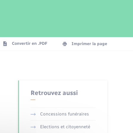
Parrainage civil
Plan interactif
Logement - Urbanisme
Publications
Convertir en .PDF
Imprimer la page
Numérique
Seniors
Retrouvez aussi
Concessions funéraires
Elections et citoyenneté