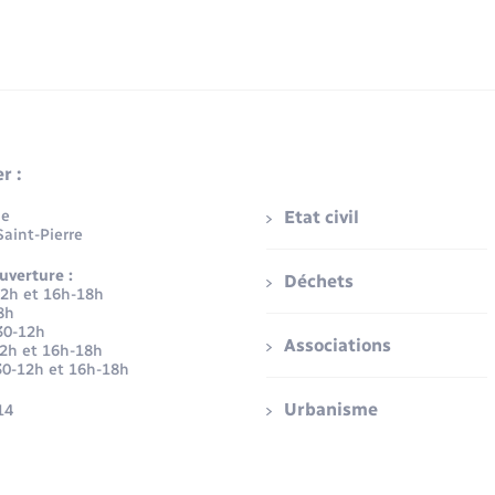
r :
ue
Etat civil
aint-Pierre
uverture :
Déchets
12h et 16h-18h
8h
30-12h
Associations
12h et 16h-18h
30-12h et 16h-18h
Urbanisme
14