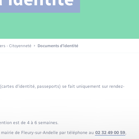
Transports scolaires
Mariage – PACS
Compétences
Etat-civil - Papiers -
Citoyenneté
Patrimoine – Histoire
iers - Citoyenneté
Documents d’identité
Nouvel habitant
Sécurité - Prévention
 (cartes d’identité, passeports) se fait uniquement sur rendez-
Voirie et espace public
ention est de 4 à 6 semaines.
 mairie de Fleury-sur-Andelle par téléphone au
02 32 49 00 59
,