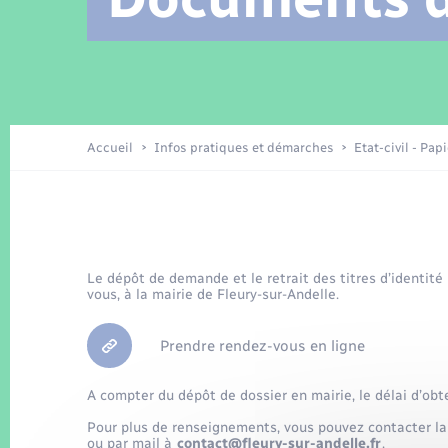
Location de 2 roues
Arrêtés municipaux
Etat civil
Conseil municipal
Petite enfance
Tourisme
Travaux - Autorisation d’occupation
Enfants – Jeunes
de l’espace public
Recensement
Présentation de la commune
Accueil
Infos pratiques et démarches
Etat-civil - Pap
Loisirs
La Communauté de communes
Organisation d’événement
Le dépôt de demande et le retrait des titres d’identité
vous, à la mairie de Fleury-sur-Andelle.
Transports
Prendre rendez-vous en ligne
A compter du dépôt de dossier en mairie, le délai d’obt
Pour plus de renseignements, vous pouvez contacter la
ou par mail à
contact@fleury-sur-andelle.fr
.