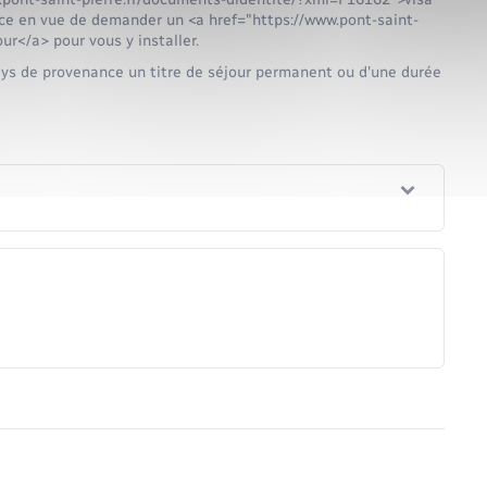
nce en vue de demander un <a href="https://www.pont-saint-
r</a> pour vous y installer.
ys de provenance un titre de séjour permanent ou d'une durée