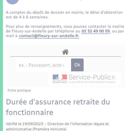
Enfants – Jeunes
Tourisme
Travaux - Autorisation d’occupation de l’espace
public
A compter du dépôt de dossier en mairie, le délai d’obtention
Transports scolaires
Mariage – PACS
Compétences
Etat-civil - Papiers - Citoyenneté
est de 4 à 6 semaines.
Pour plus de renseignements, vous pouvez contacter la mairie
Parrainage civil
Plan interactif
de Fleury-sur-Andelle par téléphone au
02 32 49 00 59
, ou par
Logement - Urbanisme
mail à
contact@fleury-sur-andelle.fr
.
Recensement
Présentation de la commune
Loisirs
Patrimoine – Histoire
Nouvel habitant
Publications
Numérique
Fiche pratique
La Communauté de communes
Organisation d’événement
Durée d'assurance retraite du
fonctionnaire
Sécurité - Prévention
Vérifié le 19/09/2023 – Direction de l'information légale et
administrative (Première ministre)