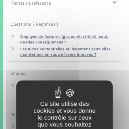
Textes de référence
Questions ? Réponses !
Impayés de factures (gaz ou électricité, eau) :
quelles conséquences ?
Les aides personnelles au logement sont-elles
maintenues en cas de loyers impayés ?
Et aussi
Aide pour le dépôt de garantie ou la caution
d'un logement en location
Logement
Ce site utilise des
cookies et vous donne
Pour en savoir plus
le contrôle sur ceux
que vous souhaitez
Fonds de solidarité logement (FSL)