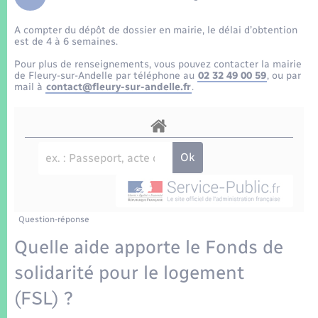
Enfants – Jeunes
Tourisme
Travaux - Autorisation d’occupation de l’espace
public
A compter du dépôt de dossier en mairie, le délai d’obtention
Transports scolaires
Mariage – PACS
Compétences
Etat-civil - Papiers - Citoyenneté
est de 4 à 6 semaines.
Pour plus de renseignements, vous pouvez contacter la mairie
Parrainage civil
Plan interactif
de Fleury-sur-Andelle par téléphone au
02 32 49 00 59
, ou par
Logement - Urbanisme
mail à
contact@fleury-sur-andelle.fr
.
Recensement
Présentation de la commune
Loisirs
Patrimoine – Histoire
Nouvel habitant
Publications
Numérique
Question-réponse
La Communauté de communes
Organisation d’événement
Quelle aide apporte le Fonds de
solidarité pour le logement
Sécurité - Prévention
(FSL) ?