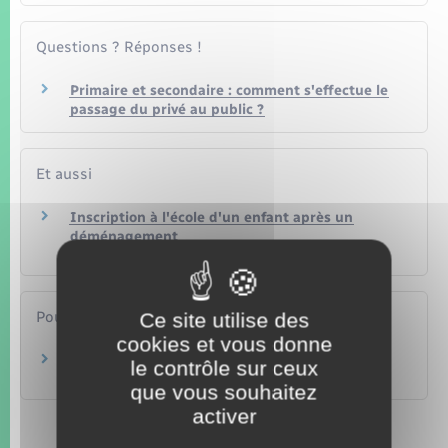
Questions ? Réponses !
Primaire et secondaire : comment s'effectue le
passage du privé au public ?
Et aussi
Inscription à l'école d'un enfant après un
déménagement
Famille – Scolarité
Pour en savoir plus
Ce site utilise des
cookies et vous donne
Les parents à l'école
le contrôle sur ceux
Ministère chargé de l'éducation
que vous souhaitez
activer