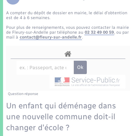
Enfants – Jeunes
Tourisme
Travaux - Autorisation d’occupation de l’espace
public
A compter du dépôt de dossier en mairie, le délai d’obtention
Transports scolaires
Mariage – PACS
Compétences
Etat-civil - Papiers - Citoyenneté
est de 4 à 6 semaines.
Pour plus de renseignements, vous pouvez contacter la mairie
Parrainage civil
Plan interactif
de Fleury-sur-Andelle par téléphone au
02 32 49 00 59
, ou par
Logement - Urbanisme
mail à
contact@fleury-sur-andelle.fr
.
Recensement
Présentation de la commune
Loisirs
Patrimoine – Histoire
Nouvel habitant
Publications
Numérique
Question-réponse
La Communauté de communes
Organisation d’événement
Un enfant qui déménage dans
une nouvelle commune doit-il
Sécurité - Prévention
changer d'école ?