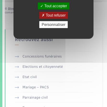
Tout accepter
©
Direction de l’information légale et administrative
comarquage developpé par
baseo.io
Tout refuser
Personnaliser
Retrouvez aussi
Concessions funéraires
Elections et citoyenneté
Etat civil
Mariage – PACS
Parrainage civil