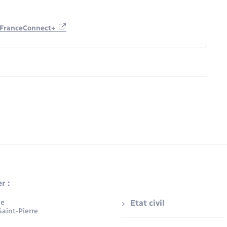
er FranceConnect+
r :
ue
Etat civil
aint-Pierre