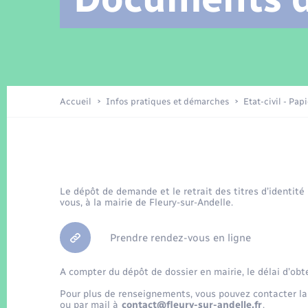
Location de 2 roues
Arrêtés municipaux
Etat civil
Conseil municipal
Petite enfance
Tourisme
Travaux - Autorisation d’occupation
Enfants – Jeunes
de l’espace public
Recensement
Présentation de la commune
Accueil
Infos pratiques et démarches
Etat-civil - Pap
Loisirs
La Communauté de communes
Organisation d’événement
Le dépôt de demande et le retrait des titres d’identité
vous, à la mairie de Fleury-sur-Andelle.
Transports
Prendre rendez-vous en ligne
A compter du dépôt de dossier en mairie, le délai d’obt
Pour plus de renseignements, vous pouvez contacter la
ou par mail à
contact@fleury-sur-andelle.fr
.