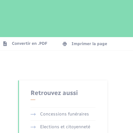
Parrainage civil
Plan interactif
Logement - Urbanisme
Publications
Convertir en .PDF
Imprimer la page
Numérique
Seniors
Retrouvez aussi
Concessions funéraires
Elections et citoyenneté