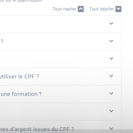
ir sur le sujet</span>
Tout replier
Tout déplier
 ?
iliser le CPF ?
 une formation ?
mes d'argent issues du CPF ?