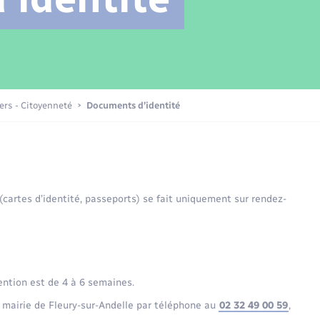
Transports scolaires
Mariage – PACS
Compétences
Etat-civil - Papiers -
Citoyenneté
Patrimoine – Histoire
iers - Citoyenneté
Documents d’identité
Nouvel habitant
Sécurité - Prévention
 (cartes d’identité, passeports) se fait uniquement sur rendez-
Voirie et espace public
ention est de 4 à 6 semaines.
 mairie de Fleury-sur-Andelle par téléphone au
02 32 49 00 59
,