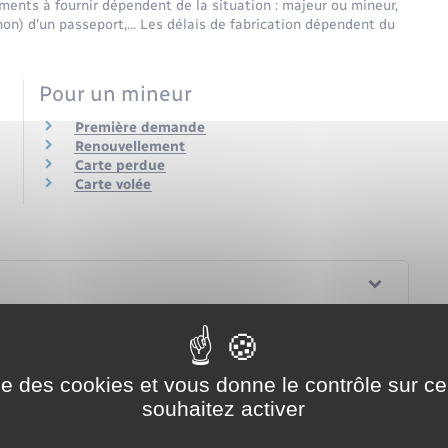
ments à fournir dépendent de la situation : majeur ou mineur,
n) d'un passeport,… Les délais de fabrication dépendent du
Pour un mineur
Première demande
Renouvellement
Carte perdue
Carte volée
ise des cookies et vous donne le contrôle sur 
souhaitez activer
plus de 10 ans ?