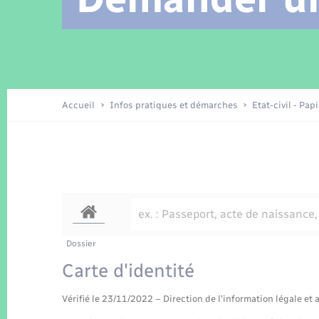
Location de 2 roues
Arrêtés municipaux
Etat civil
Conseil municipal
Petite enfance
Tourisme
Travaux - Autorisation d’occupation
Enfants – Jeunes
de l’espace public
Recensement
Présentation de la commune
Accueil
Infos pratiques et démarches
Etat-civil - Pap
Loisirs
La Communauté de communes
Organisation d’événement
Transports
Dossier
Carte d'identité
Vérifié le 23/11/2022 – Direction de l'information légale et 