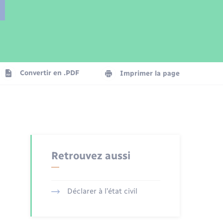
Parrainage civil
Plan interactif
Logement - Urbanisme
Publications
Convertir en .PDF
Imprimer la page
Numérique
Seniors
Retrouvez aussi
Déclarer à l’état civil