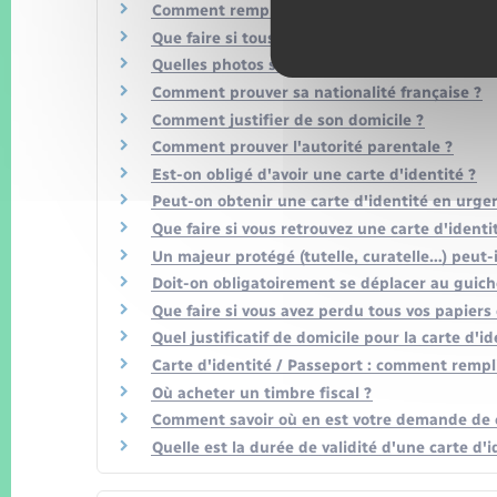
Comment remplacer une carte d'identité abî
Que faire si tous vos papiers ont été volés 
Quelles photos sont admises ?
Comment prouver sa nationalité française ?
Comment justifier de son domicile ?
Comment prouver l'autorité parentale ?
Est-on obligé d'avoir une carte d'identité ?
Peut-on obtenir une carte d'identité en urge
Que faire si vous retrouvez une carte d'ident
Un majeur protégé (tutelle, curatelle…) peut-
Doit-on obligatoirement se déplacer au guich
Que faire si vous avez perdu tous vos papier
Quel justificatif de domicile pour la carte d'i
Carte d'identité / Passeport : comment rempl
Où acheter un timbre fiscal ?
Comment savoir où en est votre demande de c
Quelle est la durée de validité d'une carte d'i