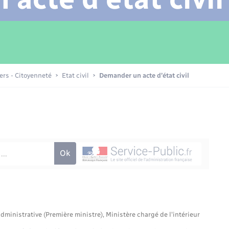
Transports scolaires
Mariage – PACS
Compétences
Etat-civil - Papiers -
Citoyenneté
Patrimoine – Histoire
iers - Citoyenneté
Etat civil
Demander un acte d’état civil
Nouvel habitant
Sécurité - Prévention
Voirie et espace public
administrative (Première ministre), Ministère chargé de l'intérieur