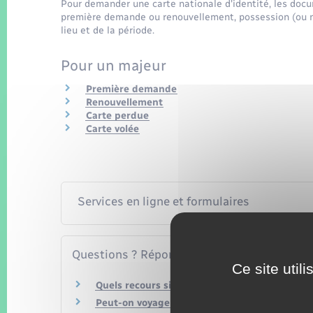
Pour demander une carte nationale d'identité, les docu
première demande ou renouvellement, possession (ou no
lieu et de la période.
Pour un majeur
Première demande
Renouvellement
Carte perdue
Carte volée
Services en ligne et formulaires
Questions ? Réponses !
Ce site util
Quels recours si mon dossier est refusé ?
Peut-on voyager avec une carte d'identité de 