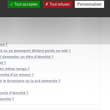
mée ?
Tout accepter
Tout refuser
Personnaliser
en même temps ?
nce ?
ité ou un passeport déclaré perdu ou volé ?
il demander un titre d'identité ?
et ?
s en même temps ?
dentité d'un mineur ?
ir le formulaire ou la pré-demande ?
arte d'identité ?
dentité ?