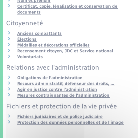
Nom et prénom
Seniors
Certificat, copie, légalisation et conservation de
documents
Transports
Citoyenneté
Anciens combattants
Voirie et espace public
Élections
Médailles et décorations officielles
Recensement citoyen, JDC et Service national
Volontariats
Relations avec l'administration
Obligations de l'administration
Recours administratif, défenseur des droits, …
Agir en justice contre l'administration
Mesures contraignantes de l'administration
Fichiers et protection de la vie privée
Fichiers judiciaires et de police judiciaire
Protection des données personnelles et de l'image