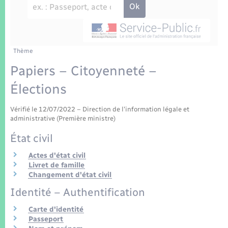
Enfants – Jeunes
Tourisme
Travaux - Autorisation d’occupation de l’espace
public
Transports scolaires
Mariage – PACS
Compétences
Etat-civil - Papiers - Citoyenneté
Parrainage civil
Plan interactif
Thème
Logement - Urbanisme
Papiers – Citoyenneté –
Recensement
Présentation de la commune
Élections
Loisirs
Patrimoine – Histoire
Vérifié le 12/07/2022 – Direction de l'information légale et
Nouvel habitant
administrative (Première ministre)
Publications
État civil
Numérique
Actes d'état civil
La Communauté de communes
Livret de famille
Organisation d’événement
Changement d'état civil
Identité – Authentification
Sécurité - Prévention
Carte d'identité
Passeport