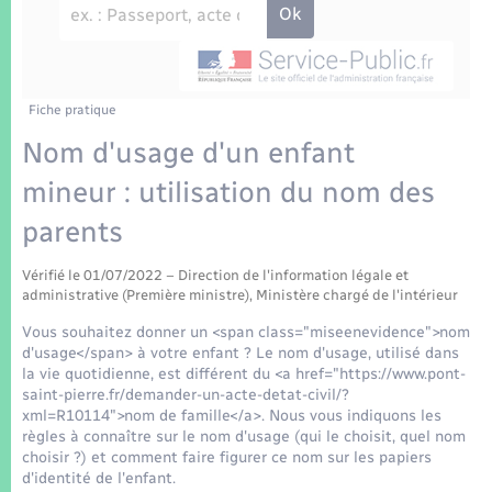
Enfants – Jeunes
Tourisme
Travaux - Autorisation d’occupation de l’espace
public
Transports scolaires
Mariage – PACS
Compétences
Etat-civil - Papiers - Citoyenneté
Parrainage civil
Plan interactif
Fiche pratique
Logement - Urbanisme
Nom d'usage d'un enfant
Recensement
Présentation de la commune
mineur : utilisation du nom des
Loisirs
parents
Patrimoine – Histoire
Nouvel habitant
Vérifié le 01/07/2022 – Direction de l'information légale et
Publications
administrative (Première ministre), Ministère chargé de l'intérieur
Numérique
Vous souhaitez donner un <span class="miseenevidence">nom
La Communauté de communes
d'usage</span> à votre enfant ? Le nom d'usage, utilisé dans
Organisation d’événement
la vie quotidienne, est différent du <a href="https://www.pont-
saint-pierre.fr/demander-un-acte-detat-civil/?
xml=R10114">nom de famille</a>. Nous vous indiquons les
Sécurité - Prévention
règles à connaître sur le nom d'usage (qui le choisit, quel nom
choisir ?) et comment faire figurer ce nom sur les papiers
d'identité de l'enfant.