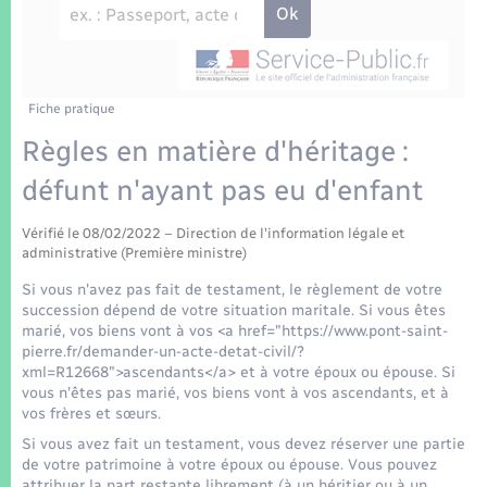
Enfants – Jeunes
Tourisme
Travaux - Autorisation d’occupation de l’espace
public
Transports scolaires
Mariage – PACS
Compétences
Etat-civil - Papiers - Citoyenneté
Parrainage civil
Plan interactif
Fiche pratique
Logement - Urbanisme
Règles en matière d'héritage :
Recensement
Présentation de la commune
défunt n'ayant pas eu d'enfant
Loisirs
Patrimoine – Histoire
Vérifié le 08/02/2022 – Direction de l'information légale et
Nouvel habitant
administrative (Première ministre)
Publications
Si vous n'avez pas fait de testament, le règlement de votre
Numérique
succession dépend de votre situation maritale. Si vous êtes
marié, vos biens vont à vos <a href="https://www.pont-saint-
La Communauté de communes
pierre.fr/demander-un-acte-detat-civil/?
Organisation d’événement
xml=R12668">ascendants</a> et à votre époux ou épouse. Si
vous n'êtes pas marié, vos biens vont à vos ascendants, et à
vos frères et sœurs.
Sécurité - Prévention
Si vous avez fait un testament, vous devez réserver une partie
de votre patrimoine à votre époux ou épouse. Vous pouvez
attribuer la part restante librement (à un héritier ou à un