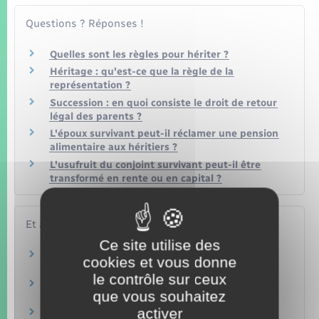
Questions ? Réponses !
Quelles sont les règles pour hériter ?
Héritage : qu'est-ce que la règle de la
représentation ?
Succession : en quoi consiste le droit de retour
légal des parents ?
L'époux survivant peut-il réclamer une pension
alimentaire aux héritiers ?
L'usufruit du conjoint survivant peut-il être
transformé en rente ou en capital ?
Et aussi
Ce site utilise des
Droits de succession et de donation
cookies et vous donne
Argent – Impôts – Consommation
le contrôle sur ceux
Règlement d'une succession
que vous souhaitez
Famille – Scolarité
activer
Testament