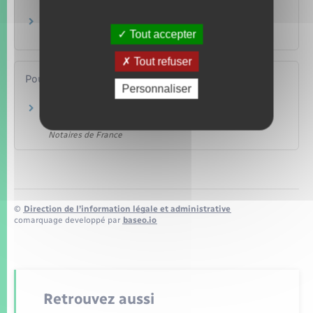
Famille – Scolarité
Préparer sa succession : donation
Tout accepter
Famille – Scolarité
Tout refuser
Pour en savoir plus
Personnaliser
Portail des services en ligne des notaires de
France
Notaires de France
©
Direction de l’information légale et administrative
comarquage developpé par
baseo.io
Retrouvez aussi