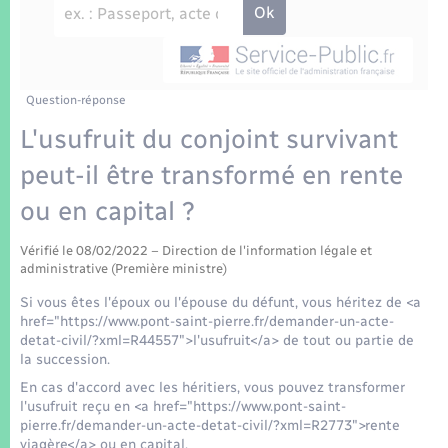
Enfants – Jeunes
Tourisme
Travaux - Autorisation d’occupation de l’espace
public
Transports scolaires
Mariage – PACS
Compétences
Etat-civil - Papiers - Citoyenneté
Parrainage civil
Plan interactif
Question-réponse
Logement - Urbanisme
L'usufruit du conjoint survivant
Recensement
Présentation de la commune
peut-il être transformé en rente
Loisirs
ou en capital ?
Patrimoine – Histoire
Nouvel habitant
Vérifié le 08/02/2022 – Direction de l'information légale et
Publications
administrative (Première ministre)
Numérique
Si vous êtes l'époux ou l'épouse du défunt, vous héritez de <a
La Communauté de communes
href="https://www.pont-saint-pierre.fr/demander-un-acte-
Organisation d’événement
detat-civil/?xml=R44557">l'usufruit</a> de tout ou partie de
la succession.
En cas d'accord avec les héritiers, vous pouvez transformer
Sécurité - Prévention
l'usufruit reçu en <a href="https://www.pont-saint-
pierre.fr/demander-un-acte-detat-civil/?xml=R2773">rente
viagère</a> ou en capital.