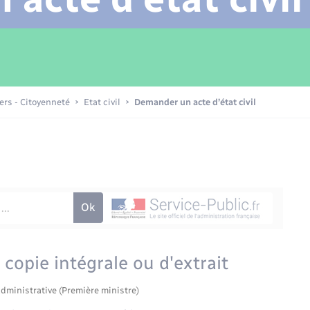
Transports scolaires
Mariage – PACS
Compétences
Etat-civil - Papiers -
Citoyenneté
Patrimoine – Histoire
iers - Citoyenneté
Etat civil
Demander un acte d’état civil
Nouvel habitant
Sécurité - Prévention
Voirie et espace public
copie intégrale ou d'extrait
administrative (Première ministre)