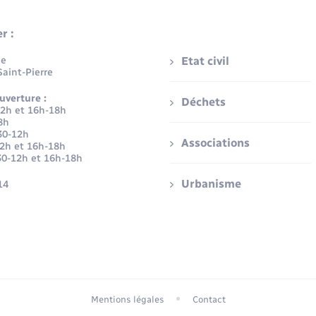
r :
ue
Etat civil
aint-Pierre
uverture :
Déchets
12h et 16h-18h
8h
30-12h
Associations
12h et 16h-18h
30-12h et 16h-18h
Urbanisme
14
Mentions légales
Contact