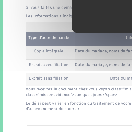
Si vous faites une demande pour une autre personne, v
Les informations à indiquer sur votre courrier dépende
Informations à 
Type d'acte demandé
Inf
Copie intégrale
Date du mariage, noms de fam
Extrait avec filiation
Date du mariage, noms de fam
Extrait sans filiation
Date du ma
Vous recevrez le document chez vous <span class="mis
class="miseenevidence">quelques jours</span>.
Le délai peut varier en fonction du traitement de votre
d'acheminement du courrier.