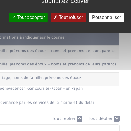
souhaitez activer
ous devrez indiquer vos coordonnées.
nt du type d'acte demandé :
Tout accepter
Tout refuser
Personnaliser
indiquer sur le courrier
ormations à indiquer sur le courrier
ille, prénoms des époux + noms et prénoms de leurs parents
ille, prénoms des époux + noms et prénoms de leurs parents
riage, noms de famille, prénoms des époux
eenevidence">par courrier</span> en <span
 demande par les services de la mairie et du délai
Tout replier
Tout déplier