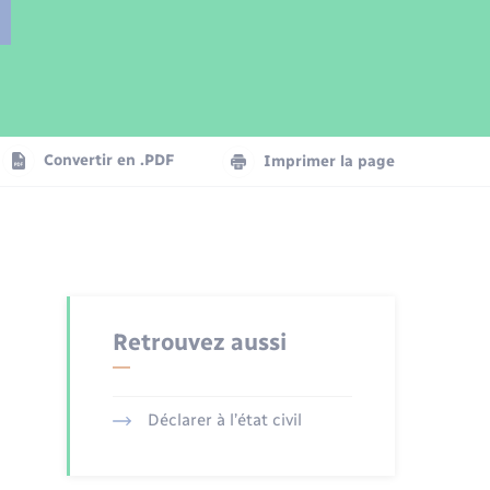
Parrainage civil
Plan interactif
Logement - Urbanisme
Publications
Convertir en .PDF
Imprimer la page
Numérique
Seniors
Retrouvez aussi
Déclarer à l’état civil