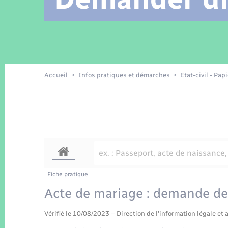
Location de 2 roues
Arrêtés municipaux
Etat civil
Conseil municipal
Petite enfance
Tourisme
Travaux - Autorisation d’occupation
Enfants – Jeunes
de l’espace public
Recensement
Présentation de la commune
Accueil
Infos pratiques et démarches
Etat-civil - Pap
Loisirs
La Communauté de communes
Organisation d’événement
Transports
Fiche pratique
Acte de mariage : demande de 
Vérifié le 10/08/2023 – Direction de l'information légale et 