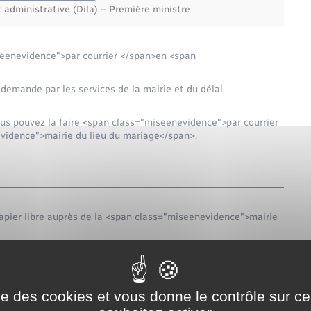
t administrative (Dila) – Première ministre
eenevidence">par courrier </span>en <span
 demande par les services de la mairie et du délai
ous pouvez la faire <span class="miseenevidence">par courrier
vidence">mairie du lieu du mariage</span>.
apier libre auprès de la <span class="miseenevidence">mairie
ise des cookies et vous donne le contrôle sur 