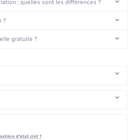
liation : quelles sont les différences ?
e ?
lle gratuite ?
tière d'état civil ?