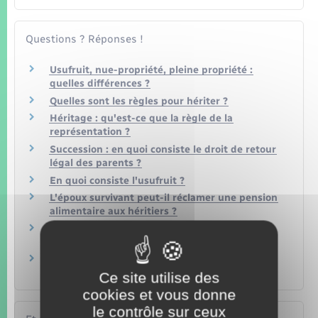
Questions ? Réponses !
Usufruit, nue-propriété, pleine propriété :
quelles différences ?
Quelles sont les règles pour hériter ?
Héritage : qu'est-ce que la règle de la
représentation ?
Succession : en quoi consiste le droit de retour
légal des parents ?
En quoi consiste l'usufruit ?
L'époux survivant peut-il réclamer une pension
alimentaire aux héritiers ?
L'usufruit du conjoint survivant peut-il être
transformé en rente ou en capital ?
Peut-on renoncer par avance à une partie de
son héritage ?
Ce site utilise des
cookies et vous donne
le contrôle sur ceux