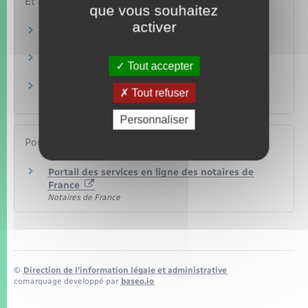
Et aussi
que vous souhaitez
activer
Règlement d'une succession
Famille – Scolarité
Préparer sa succession : donation
Tout accepter
Famille – Scolarité
Testament
Tout refuser
Famille – Scolarité
Personnaliser
Pour en savoir plus
Portail des services en ligne des notaires de
France
Notaires de France
©
Direction de l’information légale et administrative
comarquage developpé par
baseo.io