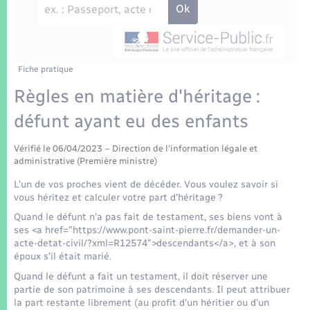
Enfants – Jeunes
Tourisme
Travaux - Autorisation d’occupation de l’espace
public
Transports scolaires
Mariage – PACS
Compétences
Etat-civil - Papiers - Citoyenneté
Parrainage civil
Plan interactif
Fiche pratique
Logement - Urbanisme
Règles en matière d'héritage :
Recensement
Présentation de la commune
défunt ayant eu des enfants
Loisirs
Patrimoine – Histoire
Vérifié le 06/04/2023 – Direction de l'information légale et
Nouvel habitant
administrative (Première ministre)
Publications
L'un de vos proches vient de décéder. Vous voulez savoir si
Numérique
vous héritez et calculer votre part d'héritage ?
La Communauté de communes
Quand le défunt n'a pas fait de testament, ses biens vont à
ses <a href="https://www.pont-saint-pierre.fr/demander-un-
Organisation d’événement
acte-detat-civil/?xml=R12574">descendants</a>, et à son
époux s'il était marié.
Sécurité - Prévention
Quand le défunt a fait un testament, il doit réserver une
partie de son patrimoine à ses descendants. Il peut attribuer
la part restante librement (au profit d'un héritier ou d'un