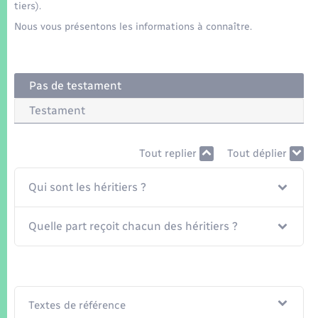
Seniors
tiers).
Nous vous présentons les informations à connaître.
Transports
Voirie et espace public
Pas de testament
Testament
Tout replier
Tout déplier
Qui sont les héritiers ?
Quelle part reçoit chacun des héritiers ?
Textes de référence