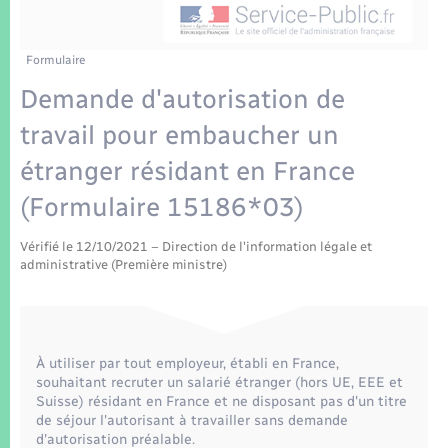
Enfants – Jeunes
Tourisme
Travaux - Autorisation d’occupation de l’espace
public
Transports scolaires
Mariage – PACS
Compétences
Etat-civil - Papiers - Citoyenneté
Formulaire
Demande d'autorisation de
Parrainage civil
Plan interactif
Logement - Urbanisme
travail pour embaucher un
Recensement
Présentation de la commune
étranger résidant en France
Loisirs
(Formulaire 15186*03)
Patrimoine – Histoire
Nouvel habitant
Vérifié le 12/10/2021 – Direction de l'information légale et
Publications
administrative (Première ministre)
Numérique
La Communauté de communes
Organisation d’événement
À utiliser par tout employeur, établi en France,
souhaitant recruter un salarié étranger (hors UE, EEE et
Sécurité - Prévention
Suisse) résidant en France et ne disposant pas d'un titre
de séjour l'autorisant à travailler sans demande
d'autorisation préalable.