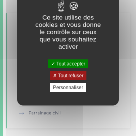
Ce site utilise des
cookies et vous donne
Retrouvez aussi
le contrôle sur ceux
que vous souhaitez
activer
Concessions funéraires
Documents d’identité
Tout accepter
Elections et citoyenneté
Tout refuser
Etat civil
Personnaliser
Mariage – PACS
Parrainage civil