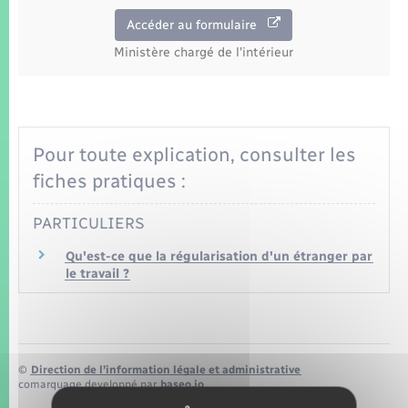
Seniors
Accéder au formulaire
Ministère chargé de l'intérieur
Transports
Voirie et espace public
Pour toute explication, consulter les
fiches pratiques :
PARTICULIERS
Qu'est-ce que la régularisation d'un étranger par
le travail ?
©
Direction de l’information légale et administrative
comarquage developpé par
baseo.io