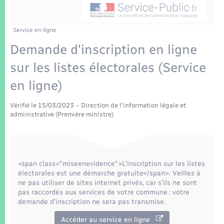
Enfants – Jeunes
Tourisme
Travaux - Autorisation d’occupation de l’espace
public
Transports scolaires
Mariage – PACS
Compétences
Etat-civil - Papiers - Citoyenneté
Service en ligne
Demande d'inscription en ligne
Parrainage civil
Plan interactif
Logement - Urbanisme
sur les listes électorales (Service
Recensement
Présentation de la commune
en ligne)
Loisirs
Patrimoine – Histoire
Vérifié le 15/03/2023 – Direction de l'information légale et
Nouvel habitant
administrative (Première ministre)
Publications
Numérique
La Communauté de communes
<span class="miseenevidence">L'inscription sur les listes
Organisation d’événement
électorales est une démarche gratuite</span>. Veillez à
ne pas utiliser de sites internet privés, car s'ils ne sont
pas raccordés aux services de votre commune : votre
Sécurité - Prévention
demande d'inscription ne sera pas transmise.
Accéder au service en ligne