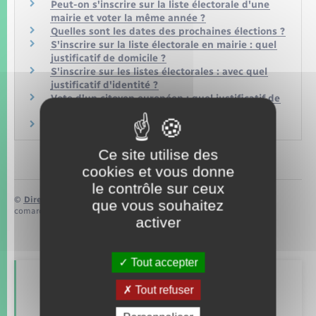
Peut-on s'inscrire sur la liste électorale d'une
mairie et voter la même année ?
Quelles sont les dates des prochaines élections ?
S'inscrire sur la liste électorale en mairie : quel
justificatif de domicile ?
S'inscrire sur les listes électorales : avec quel
justificatif d'identité ?
Vote d'un citoyen européen : quel justificatif de
domicile pour s'inscrire ?
Vote d'un Français installé à l'étranger
Ce site utilise des
cookies et vous donne
le contrôle sur ceux
©
Direction de l’information légale et administrative
que vous souhaitez
comarquage developpé par
baseo.io
activer
Tout accepter
Retrouvez aussi
Tout refuser