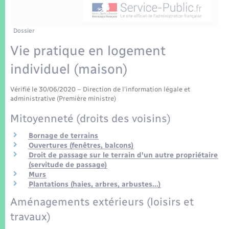
Enfants – Jeunes
Tourisme
Travaux - Autorisation d’occupation de l’espace
public
Transports scolaires
Mariage – PACS
Compétences
Etat-civil - Papiers - Citoyenneté
Dossier
Vie pratique en logement
Parrainage civil
Plan interactif
Logement - Urbanisme
individuel (maison)
Recensement
Présentation de la commune
Loisirs
Vérifié le 30/06/2020 – Direction de l'information légale et
administrative (Première ministre)
Patrimoine – Histoire
Mitoyenneté (droits des voisins)
Nouvel habitant
Publications
Bornage de terrains
Numérique
Ouvertures (fenêtres, balcons)
Droit de passage sur le terrain d'un autre propriétaire
La Communauté de communes
(servitude de passage)
Organisation d’événement
Murs
Plantations (haies, arbres, arbustes…)
Aménagements extérieurs (loisirs et
Sécurité - Prévention
travaux)