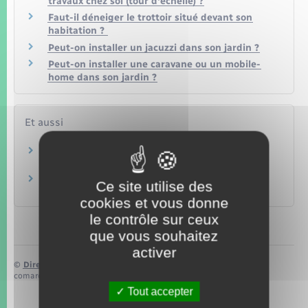
travaux chez soi (tour d'échelle) ?
Faut-il déneiger le trottoir situé devant son
habitation ?
Peut-on installer un jacuzzi dans son jardin ?
Peut-on installer une caravane ou un mobile-
home dans son jardin ?
Et aussi
Troubles de voisinage
Logement
Droits des copropriétaires
Ce site utilise des
Logement
cookies et vous donne
le contrôle sur ceux
que vous souhaitez
activer
©
Direction de l’information légale et administrative
comarquage developpé par
baseo.io
Tout accepter