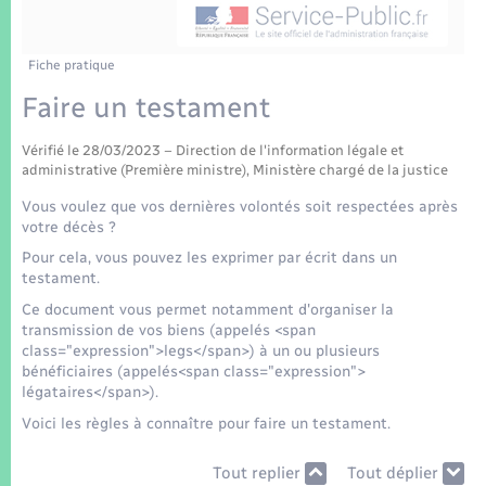
Enfants – Jeunes
Tourisme
Travaux - Autorisation d’occupation de l’espace
public
Transports scolaires
Mariage – PACS
Compétences
Etat-civil - Papiers - Citoyenneté
Fiche pratique
Faire un testament
Parrainage civil
Plan interactif
Logement - Urbanisme
Vérifié le 28/03/2023 – Direction de l'information légale et
Recensement
Présentation de la commune
administrative (Première ministre), Ministère chargé de la justice
Loisirs
Vous voulez que vos dernières volontés soit respectées après
Patrimoine – Histoire
votre décès ?
Nouvel habitant
Pour cela, vous pouvez les exprimer par écrit dans un
testament.
Publications
Numérique
Ce document vous permet notamment d'organiser la
transmission de vos biens (appelés <span
La Communauté de communes
class="expression">legs</span>) à un ou plusieurs
Organisation d’événement
bénéficiaires (appelés<span class="expression">
légataires</span>).
Voici les règles à connaître pour faire un testament.
Sécurité - Prévention
Tout replier
Tout déplier