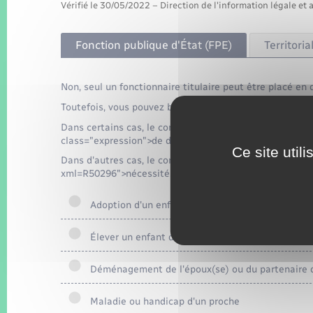
Vérifié le 30/05/2022 – Direction de l'information légale et 
Fonction publique d'État (FPE)
Territoria
Non, seul un fonctionnaire titulaire peut être placé en d
Toutefois, vous pouvez bénéficier de congés pour des mo
Dans certains cas, le congé ne peut pas être refusé par 
class="expression">de droit</span>).
Ce site util
Dans d'autres cas, le congé est accordé sous réserve d
xml=R50296">nécessités de service</a>.
Adoption d'un enfant
Élever un enfant de moins de 12 ans
Déménagement de l'époux(se) ou du partenaire 
Maladie ou handicap d'un proche