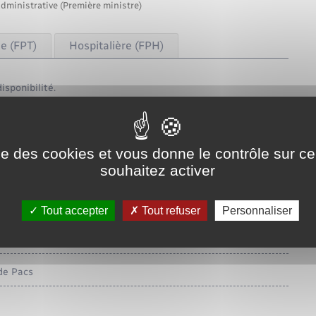
administrative (Première ministre)
le (FPT)
Hospitalière (FPH)
isponibilité.
tifs identiques à ceux prévus pour disponibilité.
l’administration (on dit qu'il est accordé <span
ise des cookies et vous donne le contrôle sur 
es <a href="https://www.pont-saint-pierre.fr/recensement/?
souhaitez activer
Tout accepter
Tout refuser
Personnaliser
de Pacs