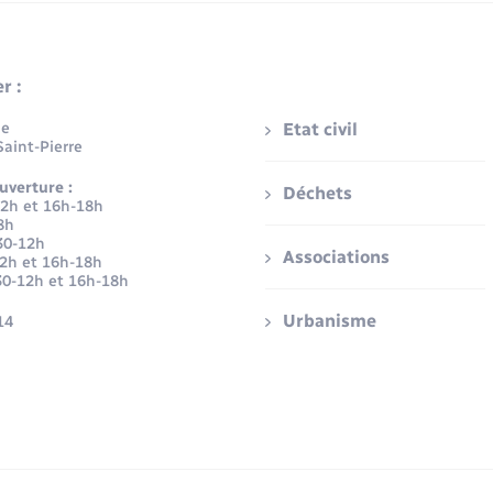
r :
ue
Etat civil
aint-Pierre
uverture :
Déchets
12h et 16h-18h
8h
30-12h
Associations
12h et 16h-18h
30-12h et 16h-18h
Urbanisme
14