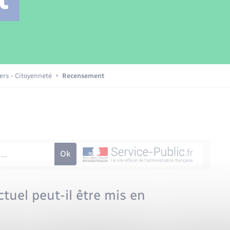
Transports scolaires
Mariage – PACS
Compétences
Etat-civil - Papiers -
Citoyenneté
Patrimoine – Histoire
iers - Citoyenneté
Recensement
Nouvel habitant
Sécurité - Prévention
Voirie et espace public
tuel peut-il être mis en