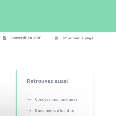
Parrainage civil
Plan interactif
Logement - Urbanisme
Publications
Convertir en .PDF
Imprimer la page
Numérique
Seniors
Retrouvez aussi
Concessions funéraires
Documents d’identité