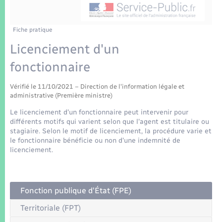
Enfants – Jeunes
Tourisme
Travaux - Autorisation d’occupation de l’espace
public
Transports scolaires
Mariage – PACS
Compétences
Etat-civil - Papiers - Citoyenneté
Fiche pratique
Licenciement d'un
Parrainage civil
Plan interactif
Logement - Urbanisme
fonctionnaire
Recensement
Présentation de la commune
Loisirs
Vérifié le 11/10/2021 – Direction de l'information légale et
administrative (Première ministre)
Patrimoine – Histoire
Le licenciement d'un fonctionnaire peut intervenir pour
Nouvel habitant
différents motifs qui varient selon que l'agent est titulaire ou
Publications
stagiaire. Selon le motif de licenciement, la procédure varie et
Numérique
le fonctionnaire bénéficie ou non d'une indemnité de
licenciement.
La Communauté de communes
Organisation d’événement
Fonction publique d'État (FPE)
Sécurité - Prévention
Territoriale (FPT)