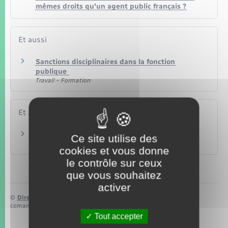
mêmes droits qu'un agent public français ?
Et aussi
Sanctions disciplinaires dans la fonction
publique
Travail – Formation
Et aussi
Pour un contractuel
Ce site utilise des
Travail – Formation
cookies et vous donne
le contrôle sur ceux
que vous souhaitez
activer
©
Direction de l’information légale et administrative
comarquage developpé par
baseo.io
Tout accepter