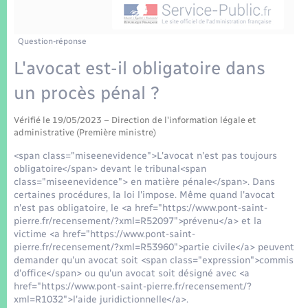
Enfants – Jeunes
Tourisme
Travaux - Autorisation d’occupation de l’espace
public
Transports scolaires
Mariage – PACS
Compétences
Etat-civil - Papiers - Citoyenneté
Question-réponse
L'avocat est-il obligatoire dans
Parrainage civil
Plan interactif
Logement - Urbanisme
un procès pénal ?
Recensement
Présentation de la commune
Loisirs
Vérifié le 19/05/2023 – Direction de l'information légale et
administrative (Première ministre)
Patrimoine – Histoire
<span class="miseenevidence">L'avocat n'est pas toujours
Nouvel habitant
obligatoire</span> devant le tribunal<span
Publications
class="miseenevidence"> en matière pénale</span>. Dans
Numérique
certaines procédures, la loi l'impose. Même quand l'avocat
n'est pas obligatoire, le <a href="https://www.pont-saint-
La Communauté de communes
pierre.fr/recensement/?xml=R52097">prévenu</a> et la
Organisation d’événement
victime <a href="https://www.pont-saint-
pierre.fr/recensement/?xml=R53960">partie civile</a> peuvent
demander qu'un avocat soit <span class="expression">commis
Sécurité - Prévention
d'office</span> ou qu'un avocat soit désigné avec <a
href="https://www.pont-saint-pierre.fr/recensement/?
xml=R1032">l'aide juridictionnelle</a>.