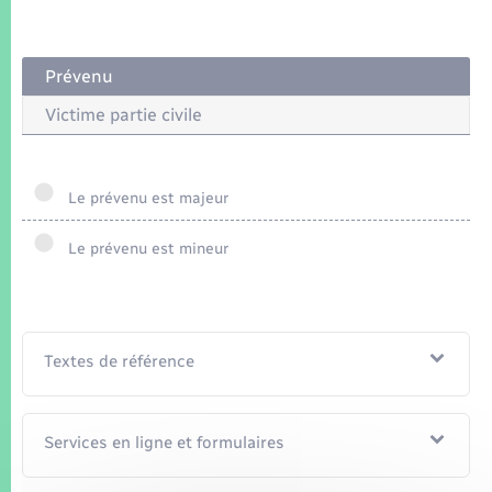
Seniors
Transports
Prévenu
Victime partie civile
Voirie et espace public
Le prévenu est majeur
Le prévenu est mineur
Textes de référence
Services en ligne et formulaires