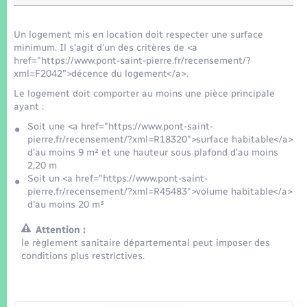
Seniors
Un logement mis en location doit respecter une surface
Transports
minimum. Il s'agit d'un des critères de <a
href="https://www.pont-saint-pierre.fr/recensement/?
xml=F2042">décence du logement</a>.
Voirie et espace public
Le logement doit comporter au moins une pièce principale
ayant :
Soit une <a href="https://www.pont-saint-
pierre.fr/recensement/?xml=R18320">surface habitable</a>
d'au moins 9 m² et une hauteur sous plafond d'au moins
2,20 m
Soit un <a href="https://www.pont-saint-
pierre.fr/recensement/?xml=R45483">volume habitable</a>
d'au moins 20 m³
Attention :
le règlement sanitaire départemental peut imposer des
conditions plus restrictives.