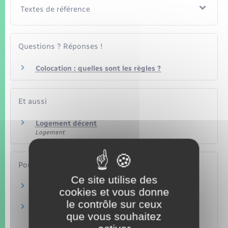
Textes de référence
Questions ? Réponses !
Colocation : quelles sont les règles ?
Et aussi
Logement décent
Logement
Pour en savoir plus
Ce site utilise des
Caractéristiques du logement décent
cookies et vous donne
Legifrance
le contrôle sur ceux
Habitat indigne (insalubre, péril, …) : quel
que vous souhaitez
recours ?
Agence nationale pour l'information sur le logement (Anil)