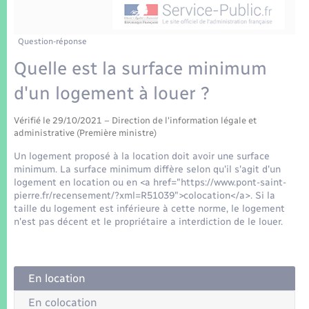
Enfants – Jeunes
Tourisme
Travaux - Autorisation d’occupation de l’espace
public
Transports scolaires
Mariage – PACS
Compétences
Etat-civil - Papiers - Citoyenneté
Question-réponse
Quelle est la surface minimum
Parrainage civil
Plan interactif
Logement - Urbanisme
d'un logement à louer ?
Recensement
Présentation de la commune
Loisirs
Vérifié le 29/10/2021 – Direction de l'information légale et
administrative (Première ministre)
Patrimoine – Histoire
Un logement proposé à la location doit avoir une surface
Nouvel habitant
minimum. La surface minimum diffère selon qu'il s'agit d'un
Publications
logement en location ou en <a href="https://www.pont-saint-
Numérique
pierre.fr/recensement/?xml=R51039">colocation</a>. Si la
taille du logement est inférieure à cette norme, le logement
La Communauté de communes
n'est pas décent et le propriétaire a interdiction de le louer.
Organisation d’événement
Sécurité - Prévention
En location
En colocation