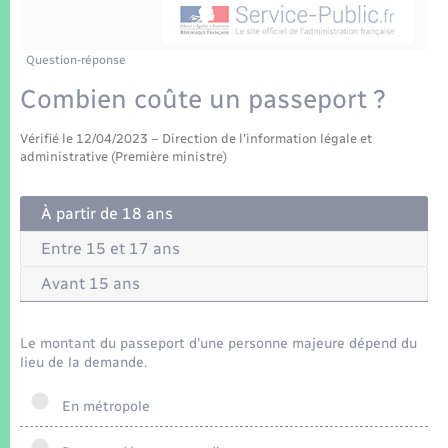
Enfants – Jeunes
Tourisme
Travaux - Autorisation d’occupation de l’espace
public
Transports scolaires
Mariage – PACS
Compétences
Etat-civil - Papiers - Citoyenneté
Question-réponse
Combien coûte un passeport ?
Parrainage civil
Plan interactif
Logement - Urbanisme
Vérifié le 12/04/2023 – Direction de l'information légale et
Recensement
Présentation de la commune
administrative (Première ministre)
Loisirs
Patrimoine – Histoire
À partir de 18 ans
Nouvel habitant
Entre 15 et 17 ans
Publications
Numérique
Avant 15 ans
La Communauté de communes
Organisation d’événement
Le montant du passeport d'une personne majeure dépend du
lieu de la demande.
Sécurité - Prévention
En métropole