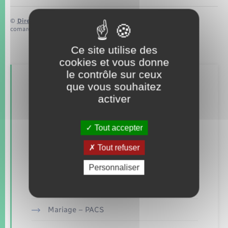
©
Direction de l’information légale et administrative
comarquage developpé par
baseo.io
Ce site utilise des
cookies et vous donne
le contrôle sur ceux
Retrouvez aussi
que vous souhaitez
activer
Concessions funéraires
Tout accepter
Documents d’identité
Tout refuser
Elections et citoyenneté
Personnaliser
Etat civil
Mariage – PACS