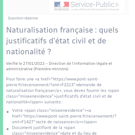
Enfants – Jeunes
Tourisme
Travaux - Autorisation d’occupation de l’espace
public
Transports scolaires
Mariage – PACS
Compétences
Etat-civil - Papiers - Citoyenneté
Question-réponse
Naturalisation française : quels
Parrainage civil
Plan interactif
Logement - Urbanisme
justificatifs d'état civil et de
Recensement
Présentation de la commune
nationalité ?
Loisirs
Patrimoine – Histoire
Vérifié le 27/01/2022 – Direction de l'information légale et
Nouvel habitant
administrative (Première ministre)
Publications
Pour faire une <a href="https://www.pont-saint-
Numérique
pierre.fr/recensement/?xml=F2213">demande de
naturalisation française</a>, vous devez fournir les <span
La Communauté de communes
class="miseenevidence">justificatifs d'état civil et de
Organisation d’événement
nationalité</span> suivants :
Votre <span class="miseenevidence"><a
href="https://www.pont-saint-pierre.fr/recensement/?
Sécurité - Prévention
xml=F1427">acte de naissance</a></span>
Document justifiant de la <span
class="miseenevidence">date et du lieu de