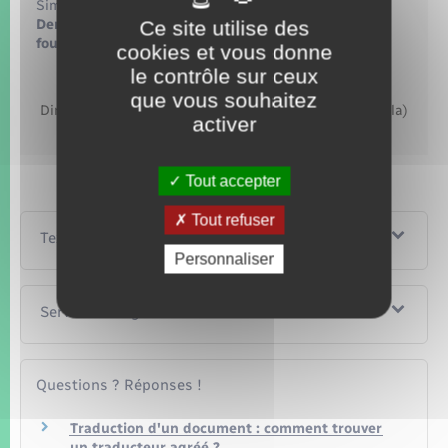
Simulateur
Ce site utilise des
Demande de naturalisation : quels documents
fournir ?
cookies et vous donne
le contrôle sur ceux
Accéder au simulateur
que vous souhaitez
Direction de l'information légale et administrative (Dila)
activer
– Première ministre
Tout accepter
Tout refuser
Textes de référence
Personnaliser
Services en ligne et formulaires
Questions ? Réponses !
Traduction d'un document : comment trouver
un traducteur agréé ?