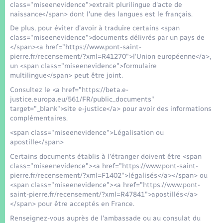
class="miseenevidence">extrait plurilingue d'acte de
naissance</span> dont l'une des langues est le français.
De plus, pour éviter d'avoir à traduire certains <span
class="miseenevidence">documents délivrés par un pays de
</span><a href="https://www.pont-saint-
pierre.fr/recensement/?xml=R41270">l'Union européenne</a>,
un <span class="miseenevidence">formulaire
multilingue</span> peut être joint.
Consultez le <a href="https://beta.e-
justice.europa.eu/561/FR/public_documents"
target="_blank">site e-justice</a> pour avoir des informations
complémentaires.
<span class="miseenevidence">Légalisation ou
apostille</span>
Certains documents établis à l'étranger doivent être <span
class="miseenevidence"><a href="https://www.pont-saint-
pierre.fr/recensement/?xml=F1402">légalisés</a></span> ou
<span class="miseenevidence"><a href="https://www.pont-
saint-pierre.fr/recensement/?xml=R47841">apostillés</a>
</span> pour être acceptés en France.
Renseignez-vous auprès de l'ambassade ou au consulat du