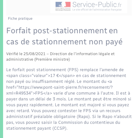
Enfants – Jeunes
Tourisme
Travaux - Autorisation d’occupation de l’espace
public
Transports scolaires
Mariage – PACS
Compétences
Etat-civil - Papiers - Citoyenneté
Fiche pratique
Forfait post-stationnement en
Parrainage civil
Plan interactif
Logement - Urbanisme
cas de stationnement non payé
Recensement
Présentation de la commune
Loisirs
Vérifié le 25/08/2021 – Direction de l'information légale et
administrative (Première ministre)
Patrimoine – Histoire
Le forfait post stationnement (FPS) remplace l'amende de
Nouvel habitant
<span class="valeur">17 €</span> en cas de stationnement
Publications
non payé ou insuffisamment réglé. Le montant du <a
Numérique
href="https://www.pont-saint-pierre.fr/recensement/?
xml=R49534">FPS</a> varie d'une commune à l'autre. Il est à
La Communauté de communes
payer dans un délai de 3 mois. Le montant peut être minoré si
Organisation d’événement
vous payez rapidement. Le montant est majoré si vous payez
avec retard. Vous pouvez contester le FPS via un recours
administratif préalable obligatoire (Rapo). Si le Rapo n'aboutit
Sécurité - Prévention
pas, vous pouvez saisir la Commission du contentieux du
stationnement payant (CCSP).