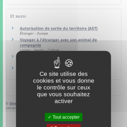
Et aussi
Autorisation de sortie du territoire (AST)
Étranger – Europe
Voyager à l'étranger avec son animal de
compagnie
Loisirs – Sports – Culture
Voyager en Europe
Étranger – Europe
Voyager hors Europe
Ce site utilise des
Étranger – Europe
cookies et vous donne
le contrôle sur ceux
que vous souhaitez
activer
©
Direction de l’information légale et administrative
comarquage developpé par
baseo.io
Tout accepter