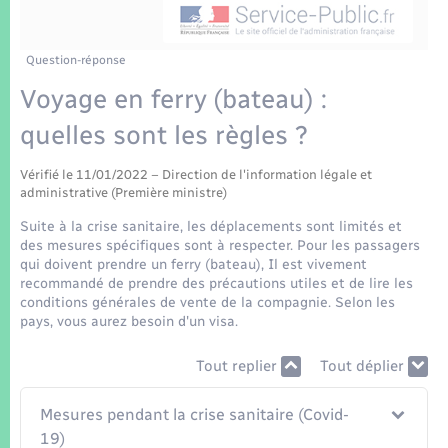
Enfants – Jeunes
Tourisme
Travaux - Autorisation d’occupation de l’espace
public
Transports scolaires
Mariage – PACS
Compétences
Etat-civil - Papiers - Citoyenneté
Question-réponse
Voyage en ferry (bateau) :
Parrainage civil
Plan interactif
Logement - Urbanisme
quelles sont les règles ?
Recensement
Présentation de la commune
Loisirs
Vérifié le 11/01/2022 – Direction de l'information légale et
administrative (Première ministre)
Patrimoine – Histoire
Suite à la crise sanitaire, les déplacements sont limités et
Nouvel habitant
des mesures spécifiques sont à respecter. Pour les passagers
Publications
qui doivent prendre un ferry (bateau), Il est vivement
Numérique
recommandé de prendre des précautions utiles et de lire les
conditions générales de vente de la compagnie. Selon les
La Communauté de communes
pays, vous aurez besoin d'un visa.
Organisation d’événement
Tout replier
Tout déplier
Sécurité - Prévention
Mesures pendant la crise sanitaire (Covid-
19)