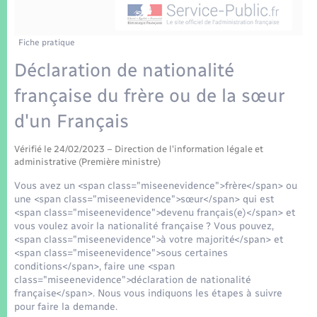
Enfants – Jeunes
Tourisme
Travaux - Autorisation d’occupation de l’espace
public
Transports scolaires
Mariage – PACS
Compétences
Etat-civil - Papiers - Citoyenneté
Fiche pratique
Déclaration de nationalité
Parrainage civil
Plan interactif
Logement - Urbanisme
française du frère ou de la sœur
Recensement
Présentation de la commune
d'un Français
Loisirs
Patrimoine – Histoire
Vérifié le 24/02/2023 – Direction de l'information légale et
Nouvel habitant
administrative (Première ministre)
Publications
Vous avez un <span class="miseenevidence">frère</span> ou
Numérique
une <span class="miseenevidence">sœur</span> qui est
<span class="miseenevidence">devenu français(e)</span> et
La Communauté de communes
vous voulez avoir la nationalité française ? Vous pouvez,
Organisation d’événement
<span class="miseenevidence">à votre majorité</span> et
<span class="miseenevidence">sous certaines
conditions</span>, faire une <span
Sécurité - Prévention
class="miseenevidence">déclaration de nationalité
française</span>. Nous vous indiquons les étapes à suivre
pour faire la demande.