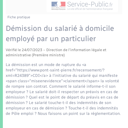
Enfants – Jeunes
Tourisme
Travaux - Autorisation d’occupation de l’espace
public
Transports scolaires
Mariage – PACS
Compétences
Etat-civil - Papiers - Citoyenneté
Fiche pratique
Démission du salarié à domicile
Parrainage civil
Plan interactif
Logement - Urbanisme
employé par un particulier
Recensement
Présentation de la commune
Loisirs
Vérifié le 24/07/2023 – Direction de l'information légale et
administrative (Première ministre)
Patrimoine – Histoire
La démission est un mode de rupture du <a
Nouvel habitant
href="https://www.pont-saint-pierre.fr/recensement/?
Publications
xml=R24389">CDI</a> à l'initiative du salarié qui manifeste
Numérique
<span class="miseenevidence">clairement</span> la volonté
de rompre son contrat. Comment le salarié informe-t-il son
La Communauté de communes
employeur ? Le salarié doit-il respecter un préavis en cas de
Organisation d’événement
démission ? Quel est le point de départ du préavis en cas de
démission ? Le salarié touche-t-il des indemnités de son
employeur en cas de démission ? Touche-t-il des indemnités
Sécurité - Prévention
de Pôle emploi ? Nous faisons un point sur la réglementation.