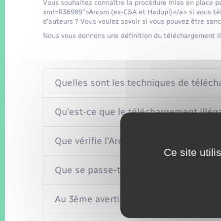
Vous souhaitez connaître la procédure mise en place pa
xml=R36989">Arcom (ex-CSA et Hadopi)</a> si vous télé
d'auteurs ? Vous voulez savoir si vous pouvez être sanc
Nous vous donnons une définition du téléchargement ill
Quelles sont les techniques de téléc
Qu'est-ce que le téléchargement illéga
Que vérifie l'Arcom ?
Ce site util
Que se passe-t-il lorsque vous téléch
Au 3ème avertissement, que risquez-vo