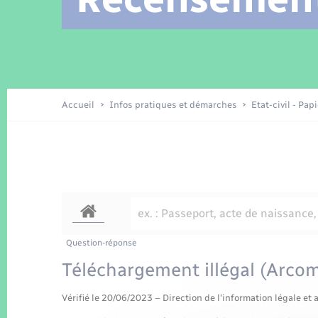
Location de 2 roues
Arrêtés municipaux
Etat civil
Conseil municipal
Petite enfance
Tourisme
Travaux - Autorisation d’occupation
Enfants – Jeunes
de l’espace public
Recensement
Présentation de la commune
Accueil
Infos pratiques et démarches
Etat-civil - Pap
Loisirs
La Communauté de communes
Organisation d’événement
Transports
Question-réponse
Téléchargement illégal (Arcom)
Vérifié le 20/06/2023 – Direction de l'information légale et 