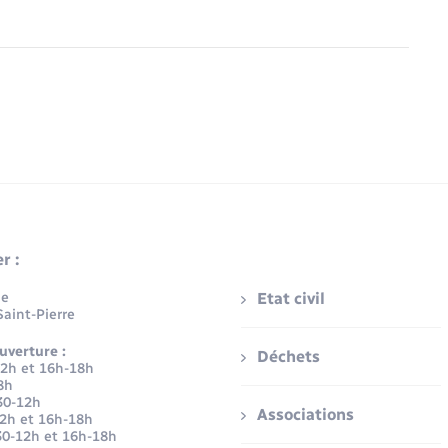
r :
ue
Etat civil
aint-Pierre
uverture :
Déchets
12h et 16h-18h
8h
30-12h
Associations
12h et 16h-18h
30-12h et 16h-18h