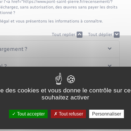
r l'<a href="https://www.pont-saint-pierre.fr/recensement/?
chargez, sans autorisation, des œuvres sans payer les droits
tionné ?
égal et vous présentons les informations à connaître.
Tout replier
Tout déplier
hargement ?
l ?
ise des cookies et vous donne le contrôle sur 
souhaitez activer
argez des contenus sans autorisation ?
Tout accepter
Tout refuser
Personnaliser
us en cas de téléchargement illégal ?