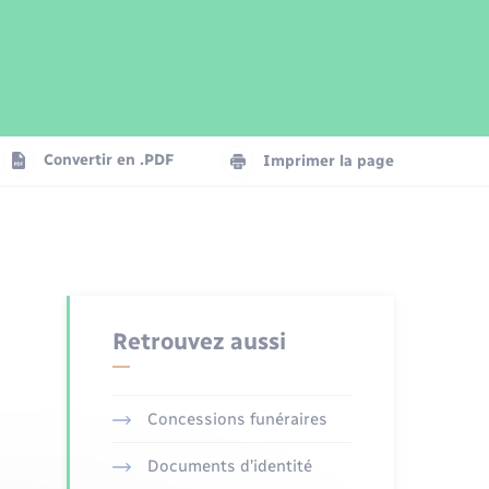
Parrainage civil
Plan interactif
Logement - Urbanisme
Publications
Convertir en .PDF
Imprimer la page
Numérique
Seniors
Retrouvez aussi
Concessions funéraires
Documents d’identité