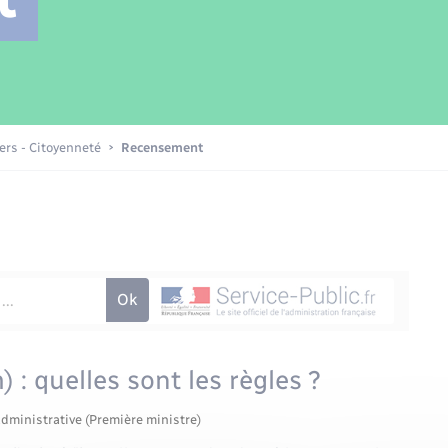
Transports scolaires
Mariage – PACS
Compétences
Etat-civil - Papiers -
Citoyenneté
Patrimoine – Histoire
iers - Citoyenneté
Recensement
Nouvel habitant
Sécurité - Prévention
Voirie et espace public
 : quelles sont les règles ?
administrative (Première ministre)