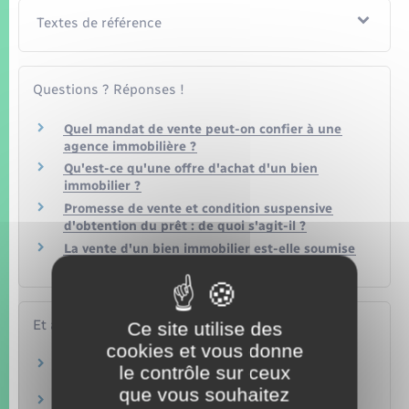
Textes de référence
Questions ? Réponses !
Quel mandat de vente peut-on confier à une
agence immobilière ?
Qu'est-ce qu'une offre d'achat d'un bien
immobilier ?
Promesse de vente et condition suspensive
d'obtention du prêt : de quoi s'agit-il ?
La vente d'un bien immobilier est-elle soumise
à la TVA immobilière ?
Et aussi
Ce site utilise des
cookies et vous donne
Achat ou vente d'un logement
le contrôle sur ceux
Logement
que vous souhaitez
Achat d'un terrain