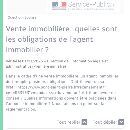
Enfants – Jeunes
Tourisme
Travaux - Autorisation d’occupation de l’espace
public
Transports scolaires
Mariage – PACS
Compétences
Etat-civil - Papiers - Citoyenneté
Question-réponse
Vente immobilière : quelles sont
Parrainage civil
Plan interactif
Logement - Urbanisme
les obligations de l'agent
Recensement
Présentation de la commune
immobilier ?
Loisirs
Patrimoine – Histoire
Vérifié le 01/01/2023 – Direction de l'information légale et
Nouvel habitant
administrative (Première ministre)
Publications
Dans le cadre d'une vente immobilière, un agent immobilier
Numérique
doit remplir plusieurs obligations. Doit-il avoir un <a
href="https://www.pont-saint-pierre.fr/recensement/?
La Communauté de communes
xml=R53133">mandat </a>du vendeur ? A-t-il un devoir de
Organisation d’événement
conseil ? Quelles informations doivent être précisées dans
l'annonce immobilière ? Nous faisons un point sur la
réglementation.
Sécurité - Prévention
Tout replier
Tout déplier