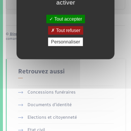
activer
Logement
Tout accepter
Tout refuser
©
Direction de l’information légale et administrative
comarquage developpé par
baseo.io
Personnaliser
Retrouvez aussi
Concessions funéraires
Documents d’identité
Elections et citoyenneté
Etat civil