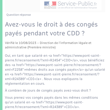
Enfants – Jeunes
Tourisme
Travaux - Autorisation d’occupation de l’espace
public
Transports scolaires
Mariage – PACS
Compétences
Etat-civil - Papiers - Citoyenneté
Question-réponse
Avez-vous le droit à des congés
Parrainage civil
Plan interactif
Logement - Urbanisme
payés pendant votre CDD ?
Recensement
Présentation de la commune
Loisirs
Vérifié le 10/08/2023 – Direction de l'information légale et
administrative (Première ministre)
Patrimoine – Histoire
Oui, en tant que salarié en <a href="https://www.pont-saint-
Nouvel habitant
pierre.fr/recensement/?xml=R2454">CDD</a>, vous bénéficiez
Publications
des <a href="https://www.pont-saint-pierre.fr/recensement/?
Numérique
xml=F2258">mêmes droits aux congés payés</a> qu'un salarié
en <a href="https://www.pont-saint-pierre.fr/recensement/?
La Communauté de communes
xml=R24389">CDI</a> . Nous vous expliquons la
Organisation d’événement
réglementation en cours.
À combien de jours de congés payés avez-vous droit ?
Sécurité - Prévention
Vous prenez vos congés payés dans les mêmes conditions
qu'un salarié en <a href="https://www.pont-saint-
pierre.fr/recensement/?xml=R24389">CDI</a>.