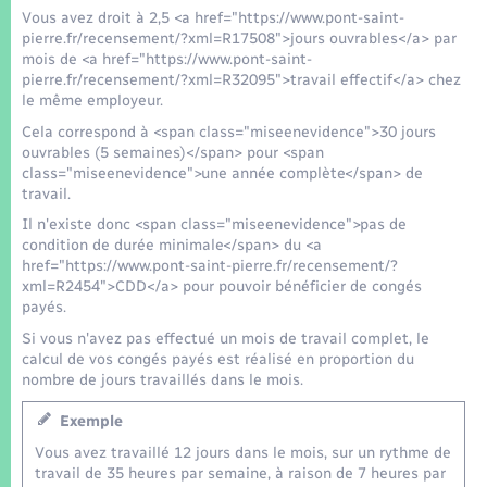
Seniors
Vous avez droit à 2,5 <a href="https://www.pont-saint-
pierre.fr/recensement/?xml=R17508">jours ouvrables</a> par
mois de <a href="https://www.pont-saint-
Transports
pierre.fr/recensement/?xml=R32095">travail effectif</a> chez
le même employeur.
Voirie et espace public
Cela correspond à <span class="miseenevidence">30 jours
ouvrables (5 semaines)</span> pour <span
class="miseenevidence">une année complète</span> de
travail.
Il n'existe donc <span class="miseenevidence">pas de
condition de durée minimale</span> du <a
href="https://www.pont-saint-pierre.fr/recensement/?
xml=R2454">CDD</a> pour pouvoir bénéficier de congés
payés.
Si vous n'avez pas effectué un mois de travail complet, le
calcul de vos congés payés est réalisé en proportion du
nombre de jours travaillés dans le mois.
Exemple
Vous avez travaillé 12 jours dans le mois, sur un rythme de
travail de 35 heures par semaine, à raison de 7 heures par