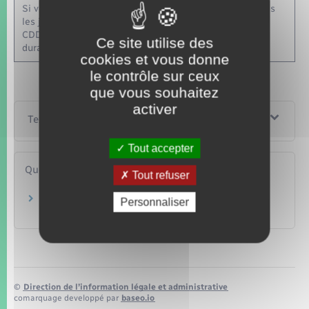
Si votre CDD se poursuit par un CDI, vous ne perdez pas
les jours de congés payés acquis non pris durant votre
CDD. Vous pouvez prendre ces congés ultérieurement
Ce site utilise des
durant votre CDI.
cookies et vous donne
le contrôle sur ceux
que vous souhaitez
activer
Textes de référence
Tout accepter
Questions ? Réponses !
Tout refuser
Fermeture de l'entreprise pour congés
Personnaliser
annuels : le salarié est-il indemnisé ?
©
Direction de l’information légale et administrative
comarquage developpé par
baseo.io