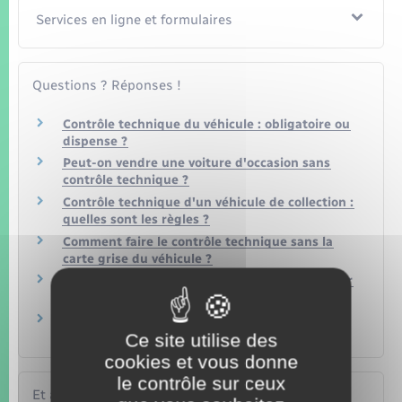
Services en ligne et formulaires
Questions ? Réponses !
Contrôle technique du véhicule : obligatoire ou
dispense ?
Peut-on vendre une voiture d'occasion sans
contrôle technique ?
Contrôle technique d'un véhicule de collection :
quelles sont les règles ?
Comment faire le contrôle technique sans la
carte grise du véhicule ?
Peut-on faire le contrôle technique à l'étranger
?
Que faire en cas de perte du procès-verbal de
contrôle technique ?
Ce site utilise des
cookies et vous donne
le contrôle sur ceux
Et aussi