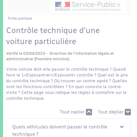
Enfants – Jeunes
Tourisme
Travaux - Autorisation d’occupation de l’espace
public
Transports scolaires
Mariage – PACS
Compétences
Etat-civil - Papiers - Citoyenneté
Fiche pratique
Contrôle technique d'une
Parrainage civil
Plan interactif
Logement - Urbanisme
voiture particulière
Recensement
Présentation de la commune
Loisirs
Vérifié le 03/04/2023 – Direction de l'information légale et
administrative (Première ministre)
Patrimoine – Histoire
Votre voiture doit-elle passer le contrôle technique ? Quand
Nouvel habitant
faire le 1<Exposant>er</Exposant> contrôle ? Quel est le prix
Publications
du contrôle technique ? Où trouver un centre agréé ? Quelles
Numérique
sont les fonctions contrôlées ? En quoi consiste la contre-
visite ? Cette page vous indique les règles à connaître sur le
La Communauté de communes
contrôle technique.
Organisation d’événement
Tout replier
Tout déplier
Sécurité - Prévention
Quels véhicules doivent passer le contrôle
technique ?