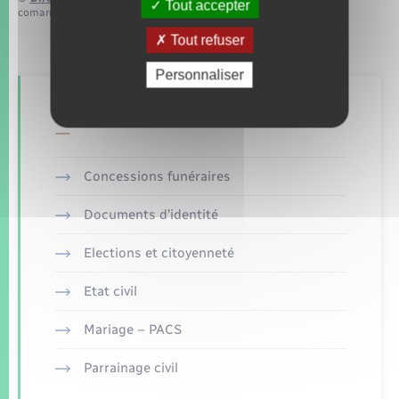
Tout accepter
comarquage developpé par
baseo.io
Tout refuser
Personnaliser
Retrouvez aussi
Concessions funéraires
Documents d’identité
Elections et citoyenneté
Etat civil
Mariage – PACS
Parrainage civil