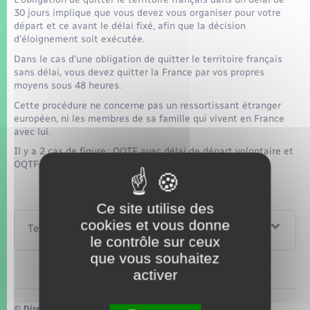
30 jours implique que vous devez vous organiser pour votre
départ et ce avant le délai fixé, afin que la décision
d'éloignement soit exécutée.
Dans le cas d'une obligation de quitter le territoire français
sans délai, vous devez quitter la France par vos propres
moyens sous 48 heures.
Cette procédure ne concerne pas un ressortissant étranger
européen, ni les membres de sa famille qui vivent en France
avec lui.
Il y a 2 cas de figure : OQTF avec délai de départ volontaire et
OQTF sans délai de départ volontaire.
Ce site utilise des
cookies et vous donne
Textes de référence
le contrôle sur ceux
que vous souhaitez
activer
©
Direction de l’information légale et administrative