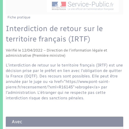
Enfants – Jeunes
Tourisme
Travaux - Autorisation d’occupation de l’espace
public
Transports scolaires
Mariage – PACS
Compétences
Etat-civil - Papiers - Citoyenneté
Fiche pratique
Interdiction de retour sur le
Parrainage civil
Plan interactif
Logement - Urbanisme
territoire français (IRTF)
Recensement
Présentation de la commune
Loisirs
Vérifié le 12/04/2022 – Direction de l'information légale et
administrative (Première ministre)
Patrimoine – Histoire
L'interdiction de retour sur le territoire français (IRTF) est une
Nouvel habitant
décision prise par le préfet en lien avec l'obligation de quitter
Publications
la France (OQTF). Des recours sont possibles. Elle peut être
Numérique
annulée par le juge ou <a href="https://www.pont-saint-
pierre.fr/recensement/?xml=R16145">abrogée</a> par
La Communauté de communes
l'administration. L’étranger qui ne respecte pas cette
Organisation d’événement
interdiction risque des sanctions pénales.
Sécurité - Prévention
Avec