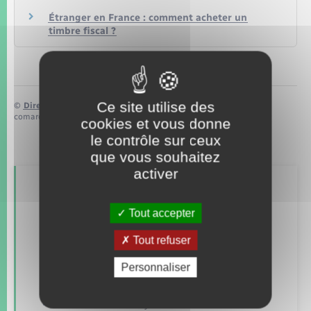
Étranger en France : comment acheter un
timbre fiscal ?
Ce site utilise des
©
Direction de l’information légale et administrative
comarquage developpé par
baseo.io
cookies et vous donne
le contrôle sur ceux
que vous souhaitez
activer
Retrouvez aussi
Tout accepter
Tout refuser
Concessions funéraires
Personnaliser
Documents d’identité
Elections et citoyenneté