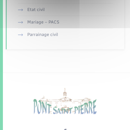
Etat civil
Mariage – PACS
Parrainage civil