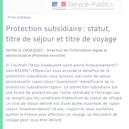
Enfants – Jeunes
Tourisme
Travaux - Autorisation d’occupation de l’espace
public
Transports scolaires
Mariage – PACS
Compétences
Etat-civil - Papiers - Citoyenneté
Fiche pratique
Protection subsidiaire : statut,
Parrainage civil
Plan interactif
Logement - Urbanisme
titre de séjour et titre de voyage
Recensement
Présentation de la commune
Loisirs
Vérifié le 13/04/2022 – Direction de l'information légale et
administrative (Première ministre)
Patrimoine – Histoire
Si l'<a href="https://www.pont-saint-pierre.fr/recensement/?
Nouvel habitant
xml=R31591">Ofpra</a> vous accorde le bénéfice de la
Publications
protection subsidiaire, vous recevez une carte de séjour
Numérique
pluriannuelle <span class="expression">bénéficiaire de la
protection subsidiaire</span>. La protection subsidiaire est
La Communauté de communes
une forme de protection par l'asile, attribuée à l'étranger qui
Organisation d’événement
ne remplit pas les conditions d'obtention du statut de réfugié.
Le titre de séjour délivré est d'une durée maximale de <span
class="miseenevidence">4 ans. </span>Si vous souhaitez
Sécurité - Prévention
quitter la France pour effectuer un voyage, un document de
voyage peut vous être délivré.