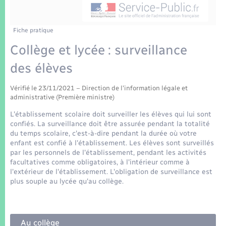
Enfants – Jeunes
Tourisme
Travaux - Autorisation d’occupation de l’espace
public
Transports scolaires
Mariage – PACS
Compétences
Etat-civil - Papiers - Citoyenneté
Fiche pratique
Collège et lycée : surveillance
Parrainage civil
Plan interactif
Logement - Urbanisme
des élèves
Recensement
Présentation de la commune
Loisirs
Vérifié le 23/11/2021 – Direction de l'information légale et
administrative (Première ministre)
Patrimoine – Histoire
L'établissement scolaire doit surveiller les élèves qui lui sont
Nouvel habitant
confiés. La surveillance doit être assurée pendant la totalité
Publications
du temps scolaire, c'est-à-dire pendant la durée où votre
Numérique
enfant est confié à l'établissement. Les élèves sont surveillés
par les personnels de l'établissement, pendant les activités
La Communauté de communes
facultatives comme obligatoires, à l'intérieur comme à
Organisation d’événement
l'extérieur de l'établissement. L'obligation de surveillance est
plus souple au lycée qu'au collège.
Sécurité - Prévention
Au collège