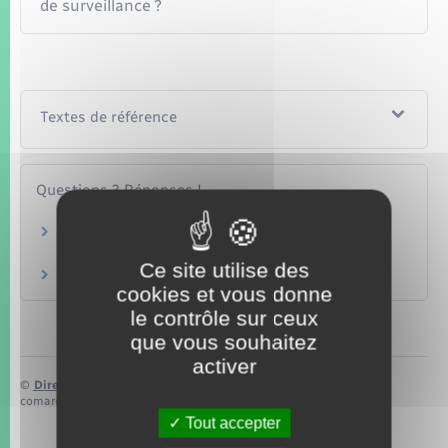
de surveillance ?
Textes de référence
Questions ? Réponses !
Comment bénéficier des transports en
commun scolaires ?
Ce site utilise des
À quoi sert l'assurance scolaire ?
cookies et vous donne
le contrôle sur ceux
que vous souhaitez
activer
©
Direction de l’information légale et administrative
comarquage developpé par
baseo.io
Tout accepter