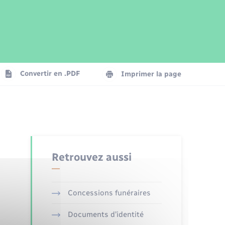
Parrainage civil
Plan interactif
Logement - Urbanisme
Publications
Convertir en .PDF
Imprimer la page
Numérique
Seniors
Retrouvez aussi
Concessions funéraires
Documents d’identité