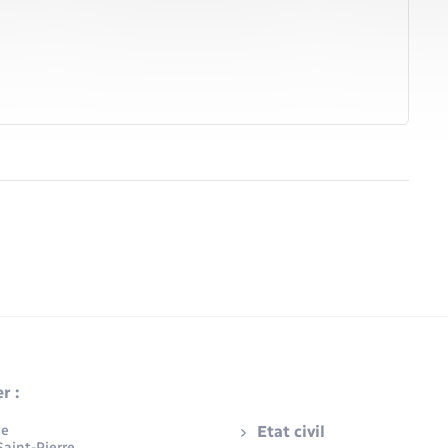
r :
ue
Etat civil
aint-Pierre