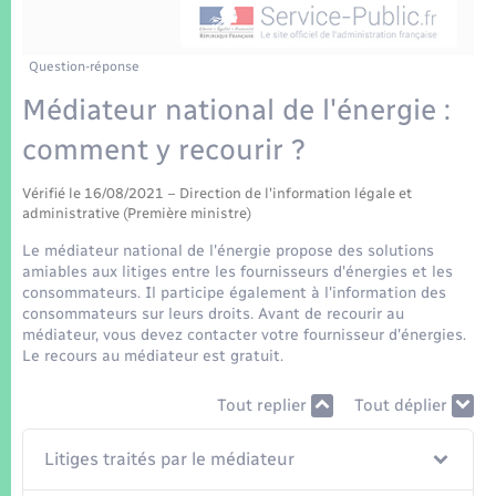
Enfants – Jeunes
Tourisme
Travaux - Autorisation d’occupation de l’espace
public
Transports scolaires
Mariage – PACS
Compétences
Etat-civil - Papiers - Citoyenneté
Question-réponse
Médiateur national de l'énergie :
Parrainage civil
Plan interactif
Logement - Urbanisme
comment y recourir ?
Recensement
Présentation de la commune
Loisirs
Vérifié le 16/08/2021 – Direction de l'information légale et
administrative (Première ministre)
Patrimoine – Histoire
Le médiateur national de l'énergie propose des solutions
Nouvel habitant
amiables aux litiges entre les fournisseurs d'énergies et les
Publications
consommateurs. Il participe également à l'information des
Numérique
consommateurs sur leurs droits. Avant de recourir au
médiateur, vous devez contacter votre fournisseur d'énergies.
La Communauté de communes
Le recours au médiateur est gratuit.
Organisation d’événement
Tout replier
Tout déplier
Sécurité - Prévention
Litiges traités par le médiateur