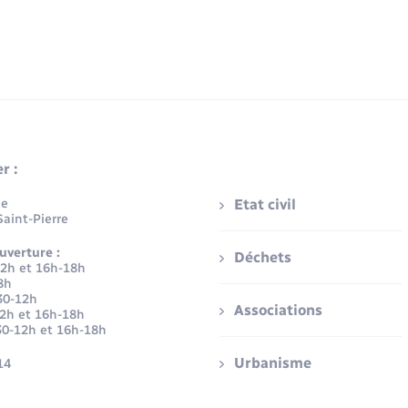
r :
ue
Etat civil
aint-Pierre
uverture :
Déchets
12h et 16h-18h
8h
30-12h
Associations
12h et 16h-18h
30-12h et 16h-18h
Urbanisme
14