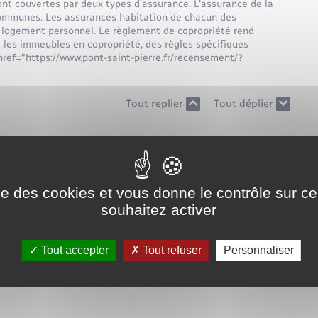
t couvertes par deux types d'assurance. L'assurance de la
communes. Les assurances habitation de chacun des
 logement personnel. Le règlement de copropriété rend
t les immeubles en copropriété, des règles spécifiques
 href="https://www.pont-saint-pierre.fr/recensement/?
Tout replier
Tout déplier
ise des cookies et vous donne le contrôle sur 
souhaitez activer
?
Tout accepter
Tout refuser
Personnaliser
cours des sinistres immeuble)