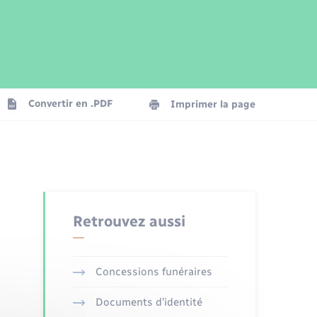
Parrainage civil
Plan interactif
Logement - Urbanisme
Publications
Convertir en .PDF
Imprimer la page
Numérique
Seniors
Retrouvez aussi
Concessions funéraires
Documents d’identité