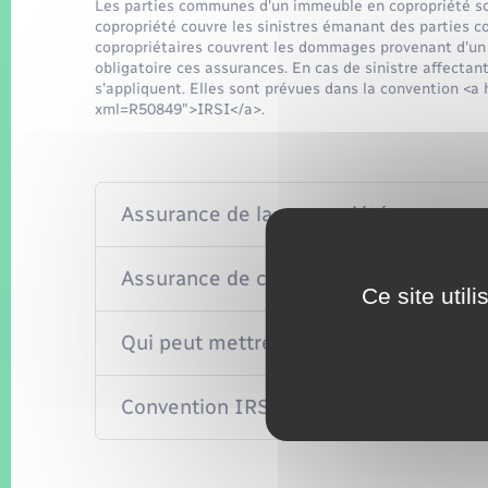
Les parties communes d'un immeuble en copropriété son
copropriété couvre les sinistres émanant des parties 
copropriétaires couvrent les dommages provenant d'un
obligatoire ces assurances. En cas de sinistre affectan
s'appliquent. Elles sont prévues dans la convention <a
xml=R50849">IRSI</a>.
Assurance de la copropriété
Assurance de chaque copropriétaire
Ce site util
Qui peut mettre en œuvre la garantie 
Convention IRSI (indemnisation et re