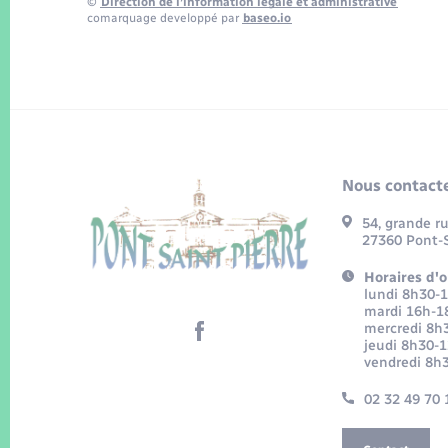
©
Direction de l’information légale et administrative
comarquage developpé par
baseo.io
Nous contacte
54, grande r
27360 Pont-S
Horaires d'o
lundi 8h30-
mardi 16h-1
mercredi 8h
jeudi 8h30-
vendredi 8h
02 32 49 70 