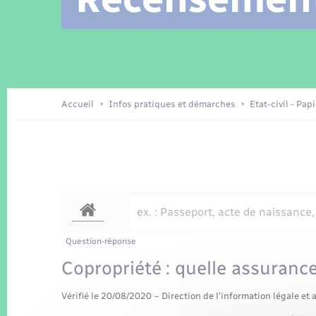
Location de 2 roues
Arrêtés municipaux
Etat civil
Conseil municipal
Petite enfance
Tourisme
Travaux - Autorisation d’occupation
Enfants – Jeunes
de l’espace public
Recensement
Présentation de la commune
Accueil
Infos pratiques et démarches
Etat-civil - Pap
Loisirs
La Communauté de communes
Organisation d’événement
Transports
Question-réponse
Copropriété : quelle assuranc
Vérifié le 20/08/2020 – Direction de l'information légale et 