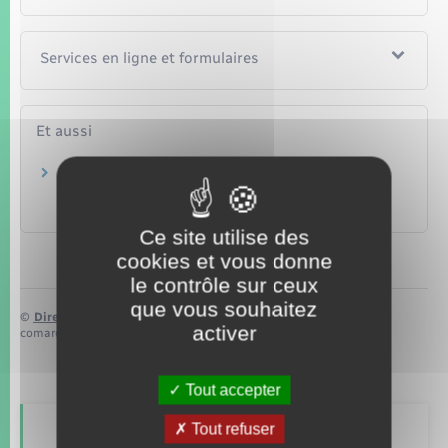
Services en ligne et formulaires
Et aussi
Hébergement d'une personne en situation de
handicap
Social – Santé
Ce site utilise des
cookies et vous donne
le contrôle sur ceux
que vous souhaitez
©
Direction de l’information légale et administrative
activer
comarquage developpé par
baseo.io
Tout accepter
Tout refuser
Retrouvez aussi