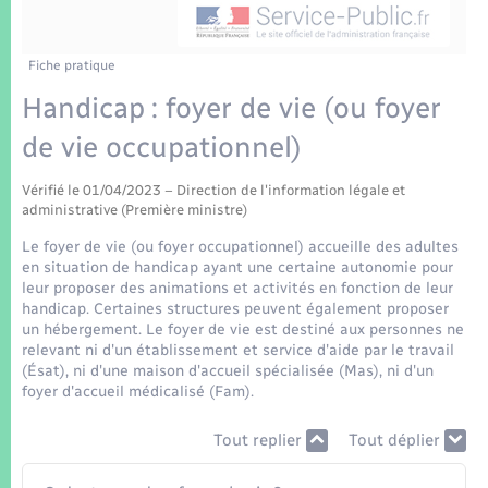
Enfants – Jeunes
Tourisme
Travaux - Autorisation d’occupation de l’espace
public
Transports scolaires
Mariage – PACS
Compétences
Etat-civil - Papiers - Citoyenneté
Fiche pratique
Handicap : foyer de vie (ou foyer
Parrainage civil
Plan interactif
Logement - Urbanisme
de vie occupationnel)
Recensement
Présentation de la commune
Loisirs
Vérifié le 01/04/2023 – Direction de l'information légale et
administrative (Première ministre)
Patrimoine – Histoire
Le foyer de vie (ou foyer occupationnel) accueille des adultes
Nouvel habitant
en situation de handicap ayant une certaine autonomie pour
Publications
leur proposer des animations et activités en fonction de leur
Numérique
handicap. Certaines structures peuvent également proposer
un hébergement. Le foyer de vie est destiné aux personnes ne
La Communauté de communes
relevant ni d'un établissement et service d'aide par le travail
Organisation d’événement
(Ésat), ni d'une maison d'accueil spécialisée (Mas), ni d'un
foyer d'accueil médicalisé (Fam).
Sécurité - Prévention
Tout replier
Tout déplier