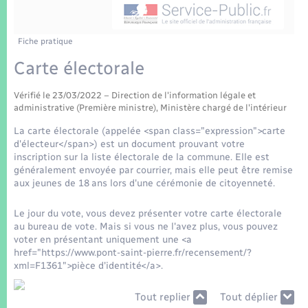
Enfants – Jeunes
Tourisme
Travaux - Autorisation d’occupation de l’espace
public
Transports scolaires
Mariage – PACS
Compétences
Etat-civil - Papiers - Citoyenneté
Fiche pratique
Carte électorale
Parrainage civil
Plan interactif
Logement - Urbanisme
Vérifié le 23/03/2022 – Direction de l'information légale et
Recensement
Présentation de la commune
administrative (Première ministre), Ministère chargé de l'intérieur
Loisirs
La carte électorale (appelée <span class="expression">carte
Patrimoine – Histoire
d'électeur</span>) est un document prouvant votre
Nouvel habitant
inscription sur la liste électorale de la commune. Elle est
généralement envoyée par courrier, mais elle peut être remise
Publications
aux jeunes de 18 ans lors d'une cérémonie de citoyenneté.
Numérique
Le jour du vote, vous devez présenter votre carte électorale
La Communauté de communes
au bureau de vote. Mais si vous ne l'avez plus, vous pouvez
Organisation d’événement
voter en présentant uniquement une <a
href="https://www.pont-saint-pierre.fr/recensement/?
xml=F1361">pièce d'identité</a>.
Sécurité - Prévention
Tout replier
Tout déplier