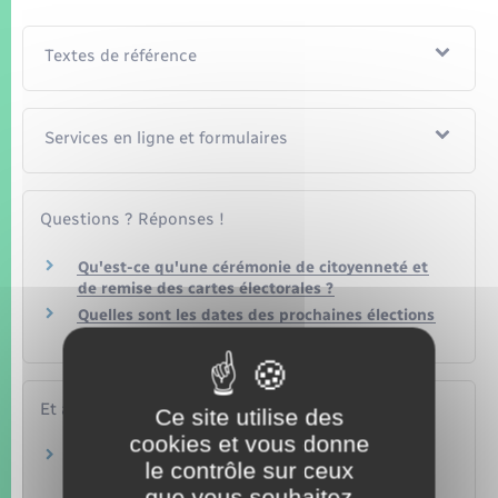
Textes de référence
Services en ligne et formulaires
Questions ? Réponses !
Qu'est-ce qu'une cérémonie de citoyenneté et
de remise des cartes électorales ?
Quelles sont les dates des prochaines élections
?
Et aussi
Ce site utilise des
cookies et vous donne
Élections : papiers d'identité à présenter pour
le contrôle sur ceux
voter
que vous souhaitez
Papiers – Citoyenneté – Élections