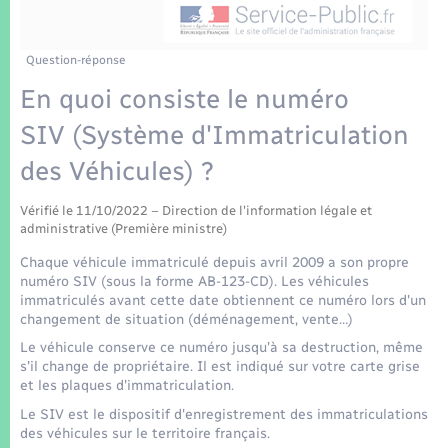
Enfants – Jeunes
Tourisme
Travaux - Autorisation d’occupation de l’espace
public
Transports scolaires
Mariage – PACS
Compétences
Etat-civil - Papiers - Citoyenneté
Question-réponse
En quoi consiste le numéro
Parrainage civil
Plan interactif
Logement - Urbanisme
SIV (Système d'Immatriculation
Recensement
Présentation de la commune
des Véhicules) ?
Loisirs
Patrimoine – Histoire
Vérifié le 11/10/2022 – Direction de l'information légale et
Nouvel habitant
administrative (Première ministre)
Publications
Chaque véhicule immatriculé depuis avril 2009 a son propre
Numérique
numéro SIV (sous la forme AB-123-CD). Les véhicules
immatriculés avant cette date obtiennent ce numéro lors d'un
La Communauté de communes
changement de situation (déménagement, vente…)
Organisation d’événement
Le véhicule conserve ce numéro jusqu'à sa destruction, même
s'il change de propriétaire. Il est indiqué sur votre carte grise
et les plaques d'immatriculation.
Sécurité - Prévention
Le SIV est le dispositif d'enregistrement des immatriculations
des véhicules sur le territoire français.