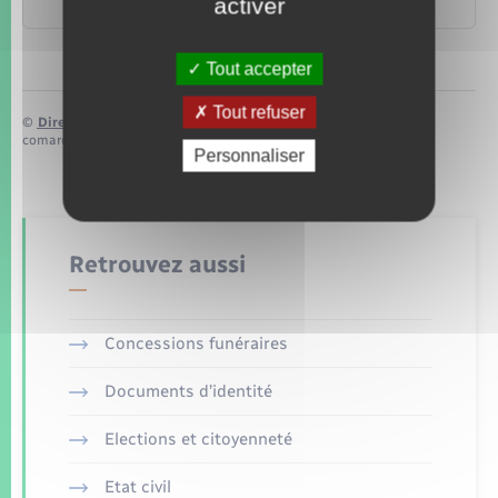
activer
Transports – Mobilité
Tout accepter
Tout refuser
©
Direction de l’information légale et administrative
comarquage developpé par
baseo.io
Personnaliser
Retrouvez aussi
Concessions funéraires
Documents d’identité
Elections et citoyenneté
Etat civil