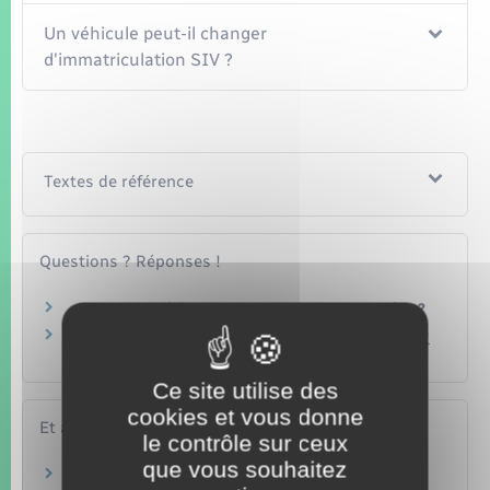
Un véhicule peut-il changer
d'immatriculation SIV ?
Textes de référence
Questions ? Réponses !
Peut-on choisir son adresse sur la carte grise ?
Un professionnel automobile peut-il se charger
d'une demande de carte grise ?
Ce site utilise des
cookies et vous donne
Et aussi
le contrôle sur ceux
que vous souhaitez
Plaques d'immatriculation