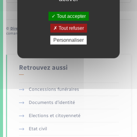
Tout accepter
Tout refuser
©
Direction de l’information légale et administrative
comarquage developpé par
baseo.io
Personnaliser
Retrouvez aussi
Concessions funéraires
Documents d’identité
Elections et citoyenneté
Etat civil