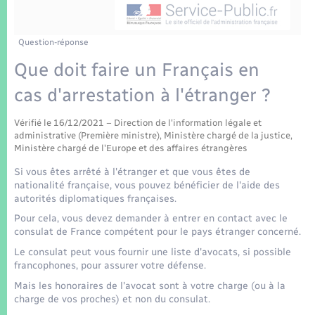
Enfants – Jeunes
Tourisme
Travaux - Autorisation d’occupation de l’espace
public
Transports scolaires
Mariage – PACS
Compétences
Etat-civil - Papiers - Citoyenneté
Question-réponse
Que doit faire un Français en
Parrainage civil
Plan interactif
Logement - Urbanisme
cas d'arrestation à l'étranger ?
Recensement
Présentation de la commune
Loisirs
Vérifié le 16/12/2021 – Direction de l'information légale et
administrative (Première ministre), Ministère chargé de la justice,
Patrimoine – Histoire
Ministère chargé de l'Europe et des affaires étrangères
Nouvel habitant
Si vous êtes arrêté à l'étranger et que vous êtes de
Publications
nationalité française, vous pouvez bénéficier de l'aide des
Numérique
autorités diplomatiques françaises.
Pour cela, vous devez demander à entrer en contact avec le
La Communauté de communes
consulat de France compétent pour le pays étranger concerné.
Organisation d’événement
Le consulat peut vous fournir une liste d'avocats, si possible
francophones, pour assurer votre défense.
Sécurité - Prévention
Mais les honoraires de l'avocat sont à votre charge (ou à la
charge de vos proches) et non du consulat.