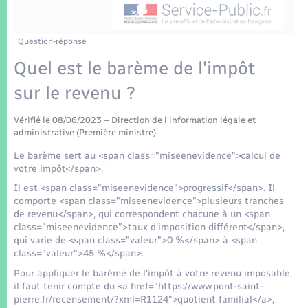
Enfants – Jeunes
Tourisme
Travaux - Autorisation d’occupation de l’espace
public
Transports scolaires
Mariage – PACS
Compétences
Etat-civil - Papiers - Citoyenneté
Question-réponse
Quel est le barème de l'impôt
Parrainage civil
Plan interactif
Logement - Urbanisme
sur le revenu ?
Recensement
Présentation de la commune
Loisirs
Vérifié le 08/06/2023 – Direction de l'information légale et
administrative (Première ministre)
Patrimoine – Histoire
Le barème sert au <span class="miseenevidence">calcul de
Nouvel habitant
votre impôt</span>.
Publications
Il est <span class="miseenevidence">progressif</span>. Il
Numérique
comporte <span class="miseenevidence">plusieurs tranches
de revenu</span>, qui correspondent chacune à un <span
La Communauté de communes
class="miseenevidence">taux d'imposition différent</span>,
Organisation d’événement
qui varie de <span class="valeur">0 %</span> à <span
class="valeur">45 %</span>.
Sécurité - Prévention
Pour appliquer le barème de l'impôt à votre revenu imposable,
il faut tenir compte du <a href="https://www.pont-saint-
pierre.fr/recensement/?xml=R1124">quotient familial</a>,