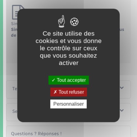
Simulateur
Simulateur de calcul pour 2023 : impôt sur les revenus
Ce site utilise des
de 2022
cookies et vous donne
Accéder au simulateur
le contrôle sur ceux
que vous souhaitez
Ministère chargé des finances
activer
Tout accepter
Textes de référence
Tout refuser
Personnaliser
Services en ligne et formulaires
Questions ? Réponses !